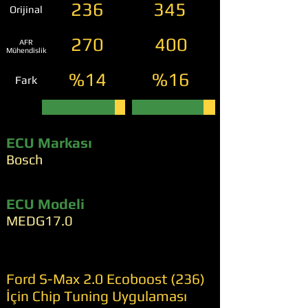
236
345
Orijinal
270
400
AFR
Mühendislik
%14
%16
Fark
ECU Markası
Bosch
ECU Modeli
MEDG17.0
Ford S-Max 2.0 Ecoboost (236)
İçin Chip Tuning Uygulaması