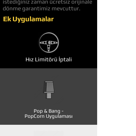
istediğiniz zaman ücretsiz orijinale
dönme garantimiz mevcuttur.
Ek Uygulamalar
Hız Limitörü İptali
Pop & Bang -
PopCorn Uygulaması