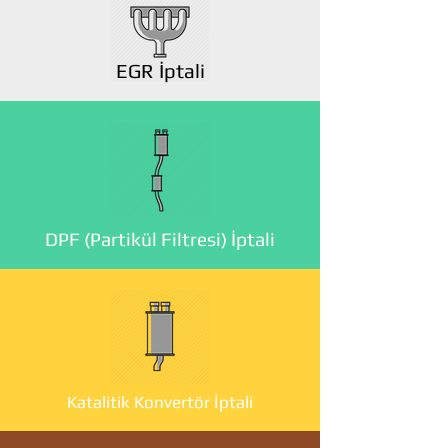
EGR İptali
DPF (Partikül Filtresi) İptali
Katalitik Konvertör İptali