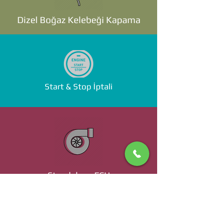
Dizel Boğaz Kelebeği Kapama
Start & Stop İptali
Standalone ECU
Ücret ve Detaylı Bilgi İçin