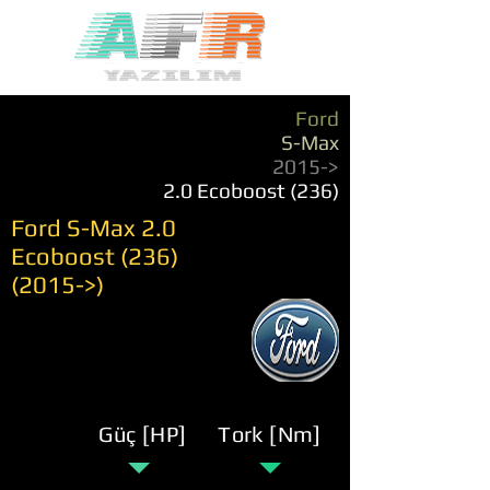
Ford
S-Max
2015->
2.0 Ecoboost (236)
Ford S-Max 2.0
Ecoboost
(236)
(2015
->)
Güç [HP]
Tork [Nm]