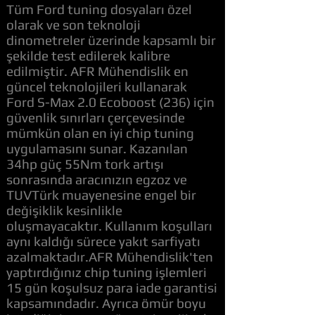
Tüm Ford tuning dosyaları özel
olarak ve son teknoloji
dinometreler üzerinde kapsamlı bir
şekilde test edilerek kalibre
edilmiştir. AFR Mühendislik en
güncel teknolojileri kullanarak
Ford S-Max 2.0 Ecoboost (236) için
güvenlik sınırları çerçevesinde
mümkün olan en iyi chip tuning
uygulamasını sunar. Kazanılan
34hp güç 55Nm tork artışı
sonrasında aracınızın egzoz ve
TUVTürk muayenesine engel bir
değişiklik kesinlikle
oluşmayacaktır. Kullanım koşulları
aynı kaldığı sürece yakıt sarfiyatı
azalmaktadır.AFR Mühendislik'ten
yaptırdığınız chip tuning işlemleri
15 gün koşulsuz para iade garantisi
kapsamındadır. Ayrıca ömür boyu