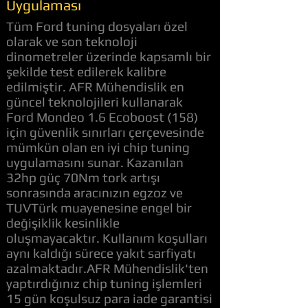
Uygulaması
Tüm Ford tuning dosyaları özel
olarak ve son teknoloji
dinometreler üzerinde kapsamlı bir
şekilde test edilerek kalibre
edilmiştir. AFR Mühendislik en
güncel teknolojileri kullanarak
Ford Mondeo 1.6 Ecoboost (158)
için güvenlik sınırları çerçevesinde
mümkün olan en iyi chip tuning
uygulamasını sunar. Kazanılan
32hp güç 70Nm tork artışı
sonrasında aracınızın egzoz ve
TUVTürk muayenesine engel bir
değişiklik kesinlikle
oluşmayacaktır. Kullanım koşulları
aynı kaldığı sürece yakıt sarfiyatı
azalmaktadır.AFR Mühendislik'ten
yaptırdığınız chip tuning işlemleri
15 gün koşulsuz para iade garantisi