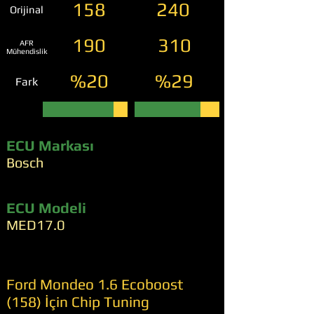
158
240
Orijinal
190
310
AFR
Mühendislik
%20
%29
Fark
ECU Markası
Bosch
ECU Modeli
MED17.0
Ford Mondeo 1.6 Ecoboost
(158) İçin Chip Tuning