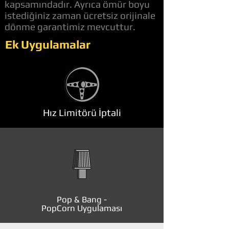
kapsamındadır. Ayrıca ömür boyu
istediğiniz zaman ücretsiz orijinale
dönme garantimiz mevcuttur.
Ek Uygulamalar
Hız Limitörü İptali
Pop & Bang -
PopCorn Uygulaması