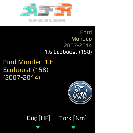
Ford
Mondeo
2007-2014
1.6 Ecoboost (158)
Ford Mondeo 1.6
Ecoboost
(158)
(2007-2014)
Güç [HP]
Tork [Nm]