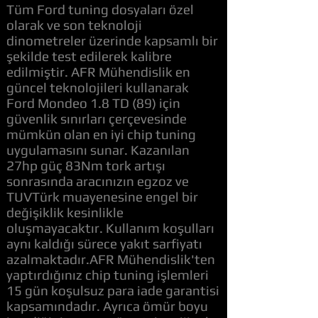
Tüm Ford tuning dosyaları özel
olarak ve son teknoloji
dinometreler üzerinde kapsamlı bir
şekilde test edilerek kalibre
edilmiştir. AFR Mühendislik en
güncel teknolojileri kullanarak
Ford Mondeo 1.8 TD (89) için
güvenlik sınırları çerçevesinde
mümkün olan en iyi chip tuning
uygulamasını sunar. Kazanılan
27hp güç 83Nm tork artışı
sonrasında aracınızın egzoz ve
TUVTürk muayenesine engel bir
değişiklik kesinlikle
oluşmayacaktır. Kullanım koşulları
aynı kaldığı sürece yakıt sarfiyatı
azalmaktadır.AFR Mühendislik'ten
yaptırdığınız chip tuning işlemleri
15 gün koşulsuz para iade garantisi
kapsamındadır. Ayrıca ömür boyu