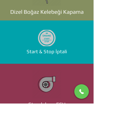
Dizel Boğaz Kelebeği Kapama
Start & Stop İptali
Standalone ECU
Ücret ve Detaylı Bilgi İçin