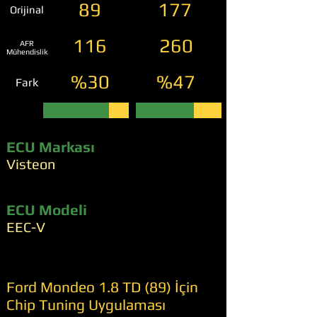
89
177
Orijinal
116
260
AFR
Mühendislik
%30
%47
Fark
ECU Markası
Visteon
ECU Modeli
EEC-V
Ford Mondeo 1.8 TD (89) İçin
Chip Tuning Uygulaması