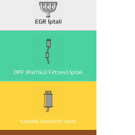
EGR İptali
DPF (Partikül Filtresi) İptali
Katalitik Konvertör İptali