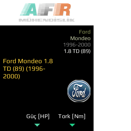
Ford
Mondeo
1996-2000
1.8 TD (89)
Ford Mondeo 1.8
TD
(89) (1996-
2000)
Güç [HP]
Tork [Nm]