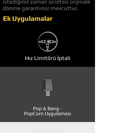
istediğiniz zaman ücretsiz orijinale
dönme garantimiz mevcuttur.
Ek Uygulamalar
Hız Limitörü İptali
Pop & Bang -
PopCorn Uygulaması