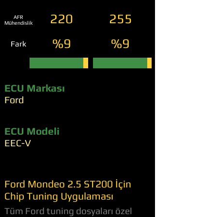
220
255
AFR
Mühendislik
%9
%9
Fark
ECU Markası
Ford
ECU Modeli
EEC-V
Ford Mondeo 2.5 ST200 İçin
Chip Tuning Uygulaması
Tüm Ford tuning dosyaları özel