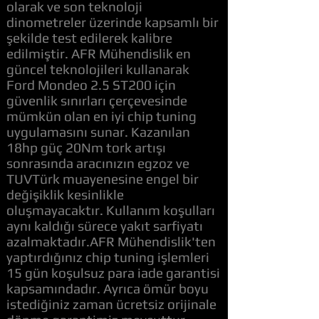
olarak ve son teknoloji
dinometreler üzerinde kapsamlı bir
şekilde test edilerek kalibre
edilmiştir. AFR Mühendislik en
güncel teknolojileri kullanarak
Ford Mondeo 2.5 ST200 için
güvenlik sınırları çerçevesinde
mümkün olan en iyi chip tuning
uygulamasını sunar. Kazanılan
18hp güç 20Nm tork artışı
sonrasında aracınızın egzoz ve
TUVTürk muayenesine engel bir
değişiklik kesinlikle
oluşmayacaktır. Kullanım koşulları
aynı kaldığı sürece yakıt sarfiyatı
azalmaktadır.AFR Mühendislik'ten
yaptırdığınız chip tuning işlemleri
15 gün koşulsuz para iade garantisi
kapsamındadır. Ayrıca ömür boyu
istediğiniz zaman ücretsiz orijinale