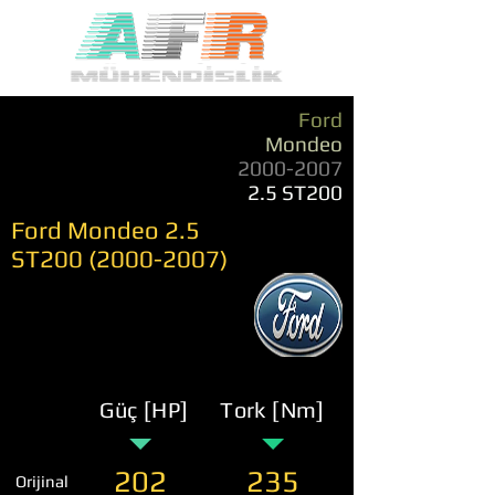
Ford
Mondeo
2000-2007
2.5 ST200
Ford Mondeo 2.5
ST200
(2000-2007)
Güç [HP]
Tork [Nm]
202
235
Orijinal