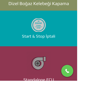
Dizel Boğaz Kelebeği Kapama
Start & Stop İptali
Standalone ECU
Ücret ve Detaylı Bilgi İçin