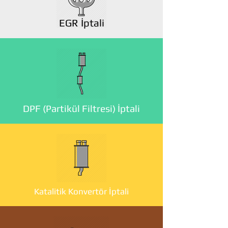
EGR İptali
DPF (Partikül Filtresi) İptali
Katalitik Konvertör İptali