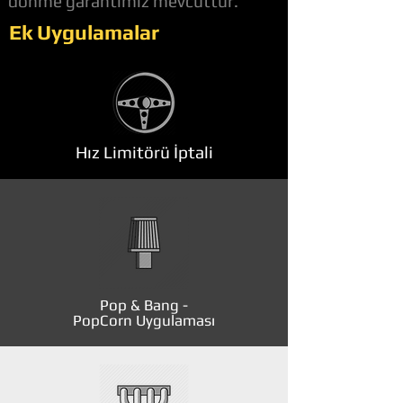
dönme garantimiz mevcuttur.
Ek Uygulamalar
Hız Limitörü İptali
Pop & Bang -
PopCorn Uygulaması