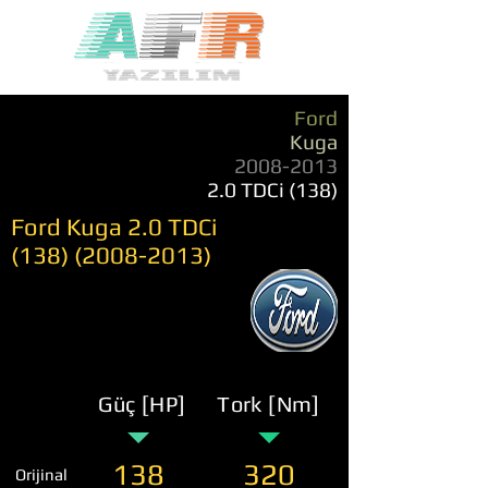
Ford
Kuga
2008-2013
2.0 TDCi (138)
Ford Kuga 2.0 TDCi
(138) (2008-2013)
Güç [HP]
Tork [Nm]
138
320
Orijinal