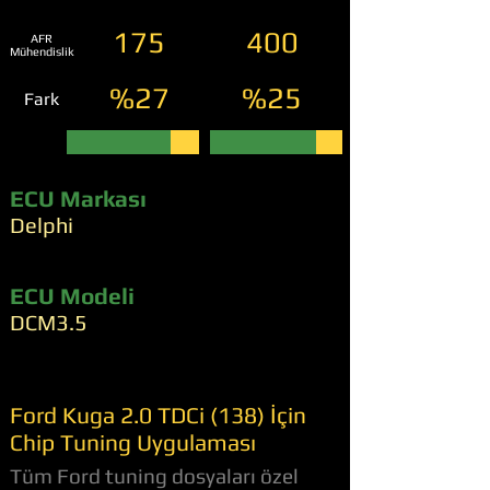
175
400
AFR
Mühendislik
%27
%25
Fark
ECU Markası
Delphi
ECU Modeli
DCM3.5
Ford Kuga 2.0 TDCi (138) İçin
Chip Tuning Uygulaması
Tüm Ford tuning dosyaları özel