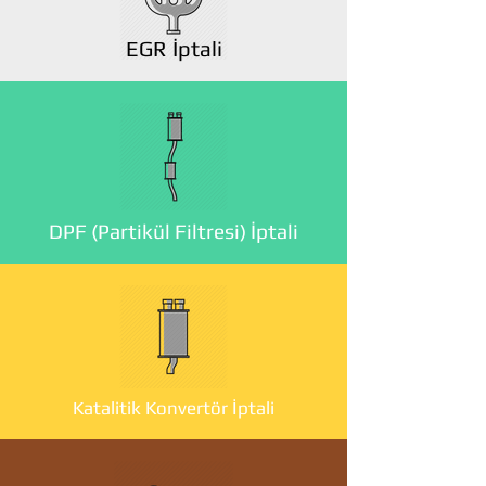
EGR İptali
DPF (Partikül Filtresi) İptali
Katalitik Konvertör İptali