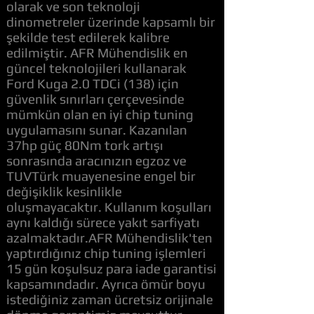
olarak ve son teknoloji
dinometreler üzerinde kapsamlı bir
şekilde test edilerek kalibre
edilmiştir. AFR Mühendislik en
güncel teknolojileri kullanarak
Ford Kuga 2.0 TDCi (138) için
güvenlik sınırları çerçevesinde
mümkün olan en iyi chip tuning
uygulamasını sunar. Kazanılan
37hp güç 80Nm tork artışı
sonrasında aracınızın egzoz ve
TUVTürk muayenesine engel bir
değişiklik kesinlikle
oluşmayacaktır. Kullanım koşulları
aynı kaldığı sürece yakıt sarfiyatı
azalmaktadır.AFR Mühendislik'ten
yaptırdığınız chip tuning işlemleri
15 gün koşulsuz para iade garantisi
kapsamındadır. Ayrıca ömür boyu
istediğiniz zaman ücretsiz orijinale