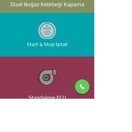
Dizel Boğaz Kelebeği Kapama
Start & Stop İptali
Standalone ECU
Ücret ve Detaylı Bilgi İçin