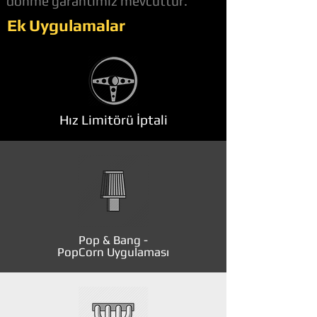
dönme garantimiz mevcuttur.
Ek Uygulamalar
Hız Limitörü İptali
Pop & Bang -
PopCorn Uygulaması