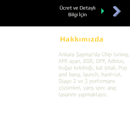
Ücret ve Detaylı
Bilgi İçin
Hakkımızda
Ankara Şaşmaz'da Chip tuning,
AFR ayarı, EGR, DPF, Adblue,
boğaz kelebeği, kat iptali, Pop
and bang, launch, hard-cut,
Stage 2 ve 3 performans
çözümleri, yarış spec araç
tasarımı yapmaktayız.