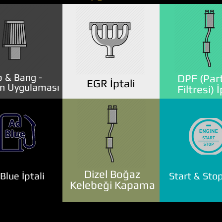
 & Bang -
DPF (Part
EGR İptali
n Uygulaması
Filtresi) İ
Dizel Boğaz
lue İptali
Start & Stop
Kelebeği Kapama