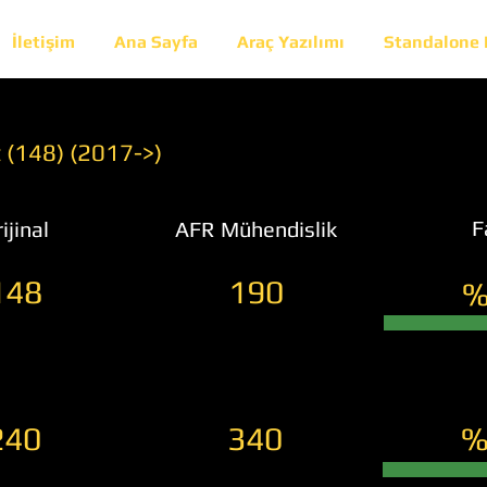
İletişim
Ana Sayfa
Araç Yazılımı
Standalone
 (148) (2017->)
F
ijinal
AFR Mühendislik
148
190
%
240
340
%