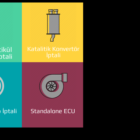
Katalitik Konvertör
ikül
İptali
ptali
 İptali
Standalone ECU