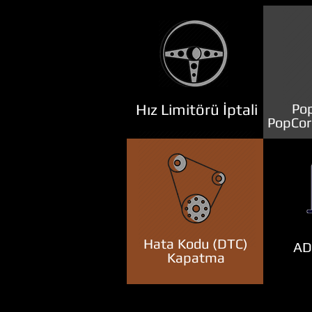
Hız Limitörü İptali
Pop
PopCor
Hata Kodu (DTC)
ADB
Kapatma