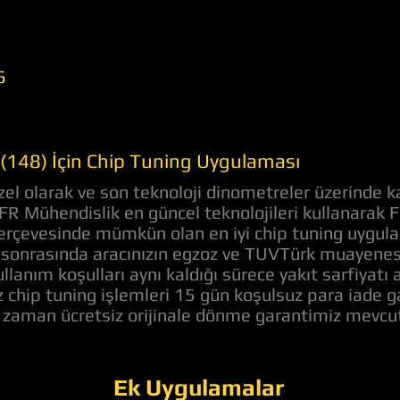
6
(148) İçin Chip Tuning Uygulaması
el olarak ve son teknoloji dinometreler üzerinde k
 AFR Mühendislik en güncel teknolojileri kullanarak
ı çerçevesinde mümkün olan en iyi chip tuning uygul
sonrasında aracınızın egzoz ve TUVTürk muayenesin
llanım koşulları aynı kaldığı sürece yakıt sarfiyat
z chip tuning işlemleri 15 gün koşulsuz para iade 
z zaman ücretsiz orijinale dönme garantimiz mevcut
Ek Uygulamalar