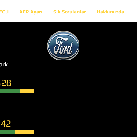
 ECU
AFR Ayarı
Sık Sorulanlar
Hakkımızda
ark
28
42