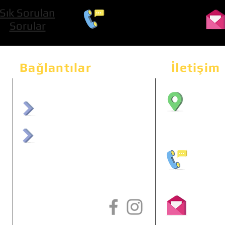
Sık Sorulan
0 534 322 74 01
Sorular
Bağlantılar
İletişim
Bahçeka
Sit. 2
afrmuhendislik.com
Etimes
afrchiptuning.com
+90 (5
info@a