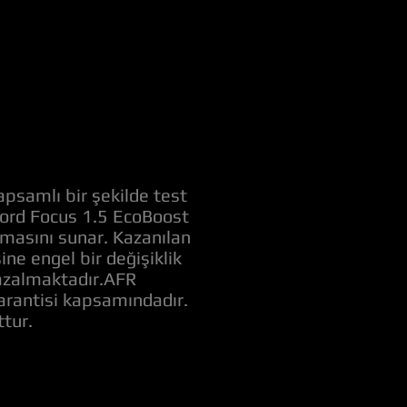
apsamlı bir şekilde test
 Ford Focus 1.5 EcoBoost
amasını sunar. Kazanılan
e engel bir değişiklik
ı azalmaktadır.AFR
garantisi kapsamındadır.
tur.