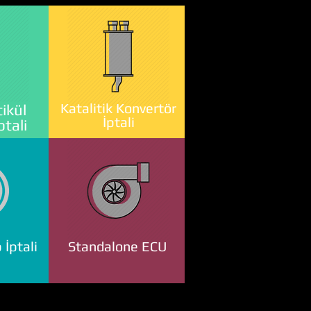
Katalitik Konvertör
ikül
İptali
ptali
 İptali
Standalone ECU