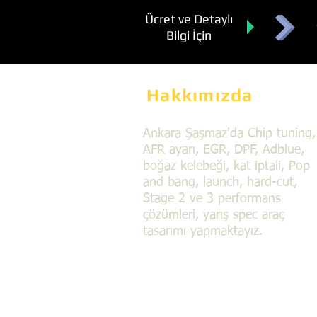
Ücret ve Detaylı
Bilgi İçin
Hakkımızda
Ankara Şaşmaz'da Chip tuning,
AFR ayarı, EGR, DPF, Adblue,
boğaz kelebeği, kat iptali, Pop
and bang, launch, hard-cut,
Stage 2 ve 3 performans
çözümleri, yarış spec araç
tasarımı yapmaktayız.