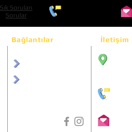
Sık Sorulan
0 534 322 74 01
Sorular
Bağlantılar
İletişim
Bahçeka
Sit. 2
afrmuhendislik.com
Etimes
afrchiptuning.com
+90 (5
info@a