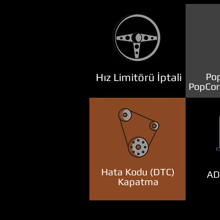
Hız Limitörü İptali
Pop
PopCor
Hata Kodu (DTC)
ADB
Kapatma