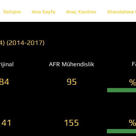
İletişim
Ana Sayfa
Araç Yazılımı
Standalone
84) (2014-2017)
F
ijinal
AFR Mühendislik
84
95
%
141
155
%