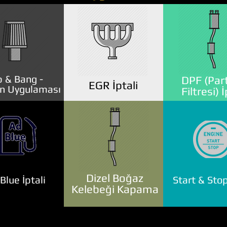
 & Bang -
DPF (Part
EGR İptali
n Uygulaması
Filtresi) İ
Dizel Boğaz
lue İptali
Start & Stop
Kelebeği Kapama