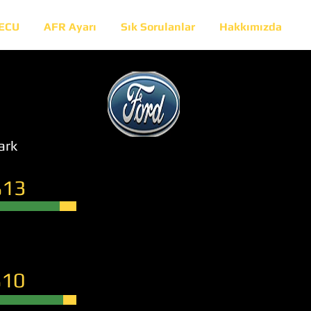
 ECU
AFR Ayarı
Sık Sorulanlar
Hakkımızda
ark
13
10