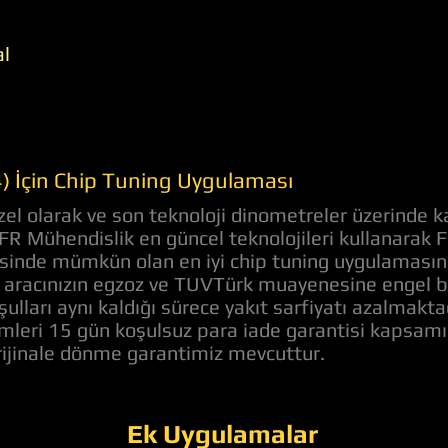
al
4) İçin Chip Tuning Uygulaması
el olarak ve son teknoloji dinometreler üzerinde k
 AFR Mühendislik en güncel teknolojileri kullanarak 
evesinde mümkün olan en iyi chip tuning uygulaması
aracınızın egzoz ve TUVTürk muayenesine engel bir 
ulları aynı kaldığı sürece yakıt sarfiyatı azalmakt
lemleri 15 gün koşulsuz para iade garantisi kapsam
orijinale dönme garantimiz mevcuttur.
Ek Uygulamalar