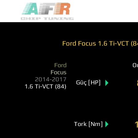
Ford Focus 1.6 Ti-VCT (
Ford
Or
Focus
2014-2017
Güç [HP]
1.6 Ti-VCT (84)
Tork [Nm]