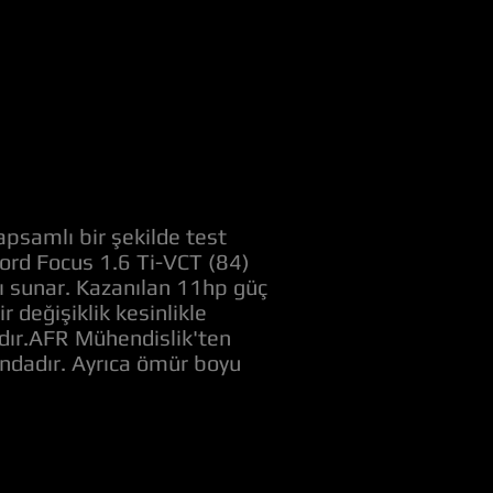
apsamlı bir şekilde test
Ford Focus 1.6 Ti-VCT (84)
nı sunar. Kazanılan 11hp güç
değişiklik kesinlikle
adır.AFR Mühendislik'ten
ındadır. Ayrıca ömür boyu