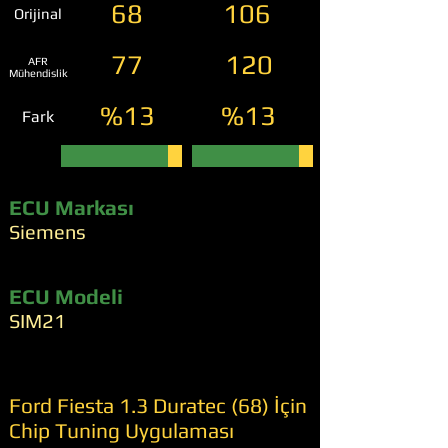
68
106
Orijinal
77
120
AFR
Mühendislik
%13
%13
Fark
ECU Markası
Siemens
ECU Modeli
SIM21
Ford Fiesta 1.3 Duratec (68) İçin
Chip Tuning Uygulaması