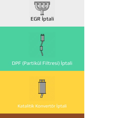
EGR İptali
DPF (Partikül Filtresi) İptali
Katalitik Konvertör İptali