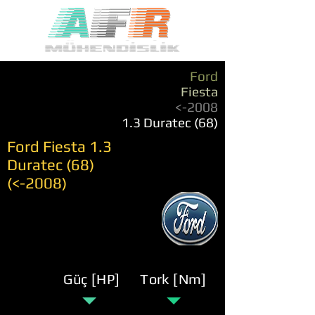
Ford
Fiesta
<-2008
1.3 Duratec (68)
Ford Fiesta 1.3
Duratec (68)
(<-2008)
Güç [HP]
Tork [Nm]