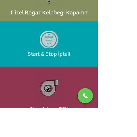
Dizel Boğaz Kelebeği Kapama
Start & Stop İptali
Standalone ECU
Ücret ve Detaylı Bilgi İçin