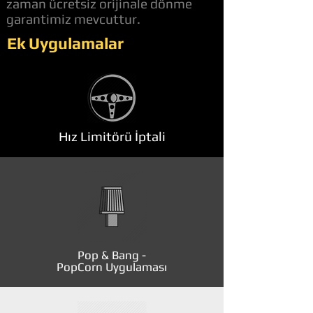
zaman ücretsiz orijinale dönme
garantimiz mevcuttur.
Ek Uygulamalar
Hız Limitörü İptali
Pop & Bang -
PopCorn Uygulaması