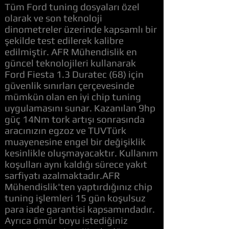
Tüm Ford tuning dosyaları özel
olarak ve son teknoloji
dinometreler üzerinde kapsamlı bir
şekilde test edilerek kalibre
edilmiştir. AFR Mühendislik en
güncel teknolojileri kullanarak
Ford Fiesta 1.3 Duratec (68) için
güvenlik sınırları çerçevesinde
mümkün olan en iyi chip tuning
uygulamasını sunar. Kazanılan 9hp
güç 14Nm tork artışı sonrasında
aracınızın egzoz ve TUVTürk
muayenesine engel bir değişiklik
kesinlikle oluşmayacaktır. Kullanım
koşulları aynı kaldığı sürece yakıt
sarfiyatı azalmaktadır.AFR
Mühendislik'ten yaptırdığınız chip
tuning işlemleri 15 gün koşulsuz
para iade garantisi kapsamındadır.
Ayrıca ömür boyu istediğiniz