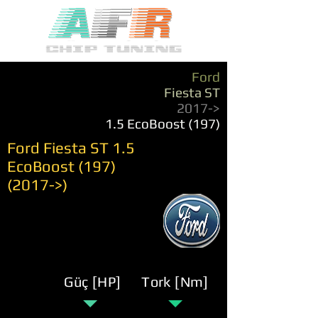
Ford
Fiesta ST
2017->
1.5 EcoBoost (197)
Ford Fiesta ST 1.5
EcoBoost
(197)
(2017
->)
Güç [HP]
Tork [Nm]