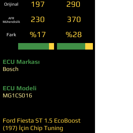
197
290
Orijinal
230
370
AFR
Mühendislik
%17
%28
Fark
ECU Markası
Bosch
ECU Modeli
MG1CS016
Ford Fiesta ST 1.5 EcoBoost
(197) İçin Chip Tuning