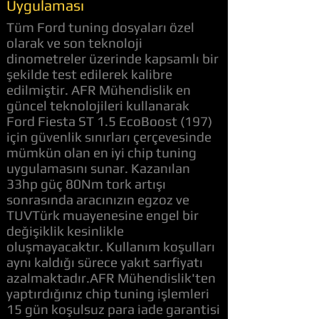
Uygulaması
Tüm Ford tuning dosyaları özel
olarak ve son teknoloji
dinometreler üzerinde kapsamlı bir
şekilde test edilerek kalibre
edilmiştir. AFR Mühendislik en
güncel teknolojileri kullanarak
Ford Fiesta ST 1.5 EcoBoost (197)
için güvenlik sınırları çerçevesinde
mümkün olan en iyi chip tuning
uygulamasını sunar. Kazanılan
33hp güç 80Nm tork artışı
sonrasında aracınızın egzoz ve
TUVTürk muayenesine engel bir
değişiklik kesinlikle
oluşmayacaktır. Kullanım koşulları
aynı kaldığı sürece yakıt sarfiyatı
azalmaktadır.AFR Mühendislik'ten
yaptırdığınız chip tuning işlemleri
15 gün koşulsuz para iade garantisi