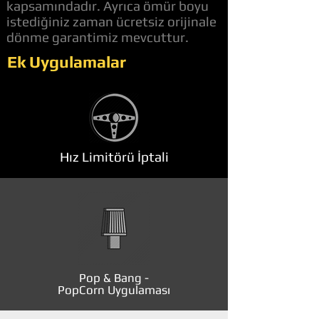
kapsamındadır. Ayrıca ömür boyu
istediğiniz zaman ücretsiz orijinale
dönme garantimiz mevcuttur.
Ek Uygulamalar
Hız Limitörü İptali
Pop & Bang -
PopCorn Uygulaması