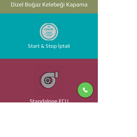
Dizel Boğaz Kelebeği Kapama
Start & Stop İptali
Standalone ECU
Ücret ve Detaylı Bilgi İçin