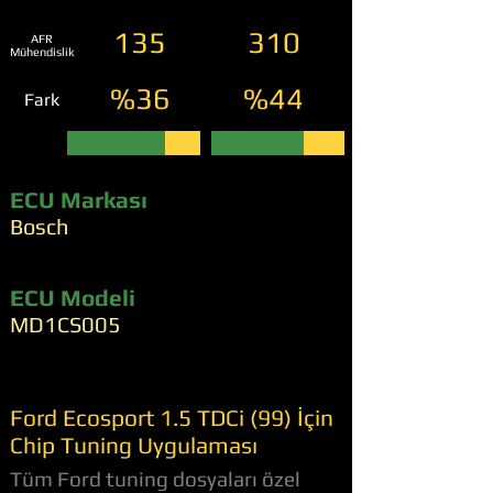
135
310
AFR
Mühendislik
%36
%44
Fark
ECU Markası
Bosch
ECU Modeli
MD1CS005
Ford Ecosport 1.5 TDCi (99) İçin
Chip Tuning Uygulaması
Tüm Ford tuning dosyaları özel