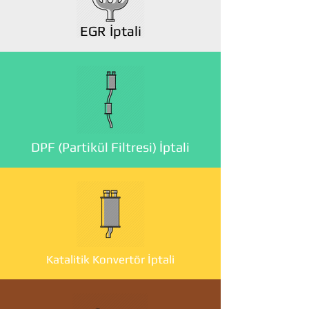
EGR İptali
DPF (Partikül Filtresi) İptali
Katalitik Konvertör İptali