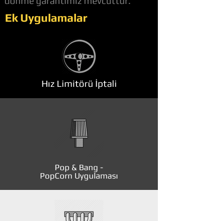
dönme garantimiz mevcuttur.
Ek Uygulamalar
Hız Limitörü İptali
Pop & Bang -
PopCorn Uygulaması