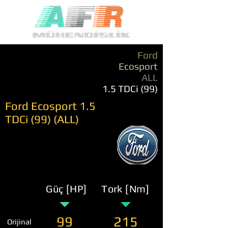
Ford
Ecosport
ALL
1.5 TDCi (99)
Ford Ecosport 1.5
TDCi (99) (ALL)
Güç [HP]
Tork [Nm]
99
215
Orijinal