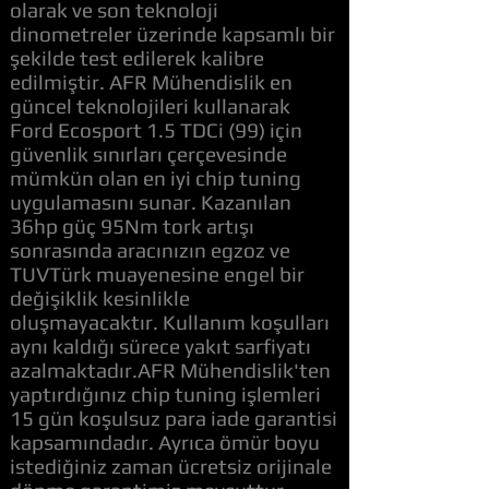
olarak ve son teknoloji
dinometreler üzerinde kapsamlı bir
şekilde test edilerek kalibre
edilmiştir. AFR Mühendislik en
güncel teknolojileri kullanarak
Ford Ecosport 1.5 TDCi (99) için
güvenlik sınırları çerçevesinde
mümkün olan en iyi chip tuning
uygulamasını sunar. Kazanılan
36hp güç 95Nm tork artışı
sonrasında aracınızın egzoz ve
TUVTürk muayenesine engel bir
değişiklik kesinlikle
oluşmayacaktır. Kullanım koşulları
aynı kaldığı sürece yakıt sarfiyatı
azalmaktadır.AFR Mühendislik'ten
yaptırdığınız chip tuning işlemleri
15 gün koşulsuz para iade garantisi
kapsamındadır. Ayrıca ömür boyu
istediğiniz zaman ücretsiz orijinale