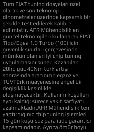
Tüm FIAT tuning dosyaları özel
olarak ve son teknoloji
dinometreler üzerinde kapsamlı bir
şekilde test edilerek kalibre
edilmiştir. AFR Mühendislik en
güncel teknolojileri kullanarak FIAT
Tipo/Egea 1.0 Turbo (100) için
güvenlik sınırları çerçevesinde
mümkün olan en iyi chip tuning
uygulamasını sunar. Kazanılan
20hp güç 40Nm tork artışı
sonrasında aracınızın egzoz ve
TUVTürk muayenesine engel bir
değişiklik kesinlikle
oluşmayacaktır. Kullanım koşulları
aynı kaldığı sürece yakıt sarfiyatı
azalmaktadır.AFR Mühendislik'ten
yaptırdığınız chip tuning işlemleri
15 gün koşulsuz para iade garantisi
kapsamındadır. Ayrıca ömür boyu