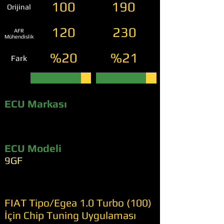
100
190
Orijinal
120
230
AFR
Mühendislik
%20
%21
Fark
ECU Markası
ECU Modeli
9GF
FIAT Tipo/Egea 1.0 Turbo (100)
İçin Chip Tuning Uygulaması