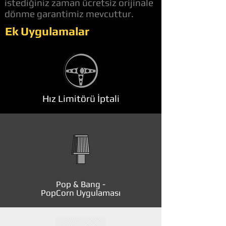
istediğiniz zaman ücretsiz orijinale
dönme garantimiz mevcuttur.
Ek Uygulamalar
Hız Limitörü İptali
Pop & Bang -
PopCorn Uygulaması