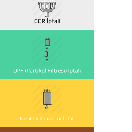
EGR İptali
DPF (Partikül Filtresi) İptali
Katalitik Konvertör İptali