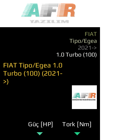
FIAT
Tipo/Egea
2021->
1.0 Turbo (100)
FIAT Tipo/Egea 1.0
Turbo
(100) (2021
-
>)
Güç [HP]
Tork [Nm]