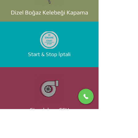
Dizel Boğaz Kelebeği Kapama
Start & Stop İptali
Standalone ECU
Ücret ve Detaylı Bilgi İçin