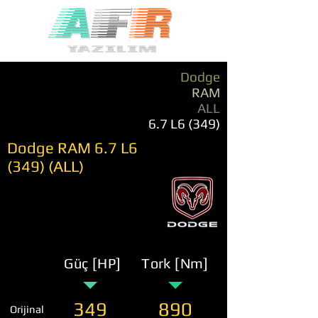
Dodge
RAM
ALL
6.7 L6 (349)
Dodge RAM 6.7 L6
(349) (ALL)
Güç [HP]
Tork [Nm]
349
890
Orijinal