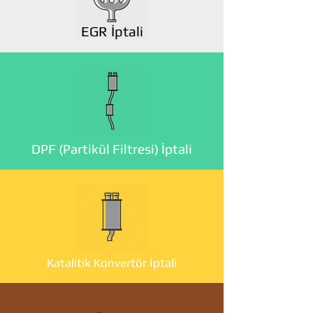
EGR İptali
DPF (Partikül Filtresi) İptali
Katalitik Konvertör İptali