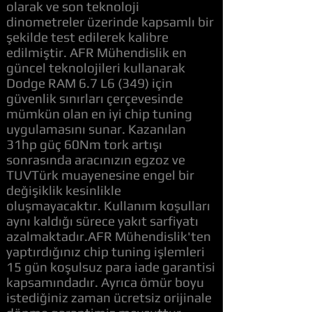
olarak ve son teknoloji
dinometreler üzerinde kapsamlı bir
şekilde test edilerek kalibre
edilmiştir. AFR Mühendislik en
güncel teknolojileri kullanarak
Dodge RAM 6.7 L6 (349) için
güvenlik sınırları çerçevesinde
mümkün olan en iyi chip tuning
uygulamasını sunar. Kazanılan
31hp güç 60Nm tork artışı
sonrasında aracınızın egzoz ve
TUVTürk muayenesine engel bir
değişiklik kesinlikle
oluşmayacaktır. Kullanım koşulları
aynı kaldığı sürece yakıt sarfiyatı
azalmaktadır.AFR Mühendislik'ten
yaptırdığınız chip tuning işlemleri
15 gün koşulsuz para iade garantisi
kapsamındadır. Ayrıca ömür boyu
istediğiniz zaman ücretsiz orijinale