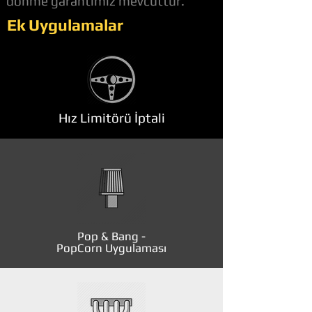
dönme garantimiz mevcuttur.
Ek Uygulamalar
Hız Limitörü İptali
Pop & Bang -
PopCorn Uygulaması