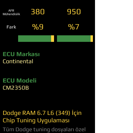
380
950
AFR
Mühendislik
%9
%7
Fark
ECU Markası
Continental
ECU Modeli
CM2350B
Dodge RAM 6.7 L6 (349) İçin
Chip Tuning Uygulaması
Tüm Dodge tuning dosyaları özel