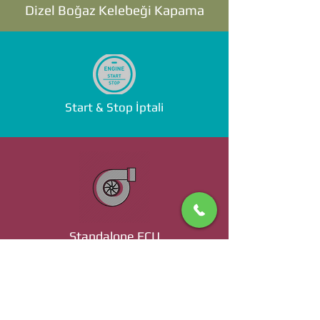
Dizel Boğaz Kelebeği Kapama
Start & Stop İptali
Standalone ECU
Ücret ve Detaylı Bilgi İçin