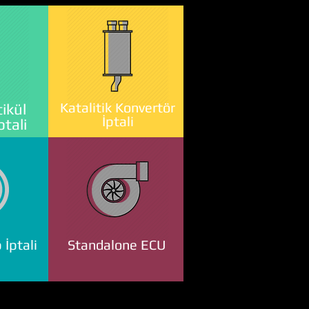
Katalitik Konvertör
ikül
İptali
ptali
 İptali
Standalone ECU