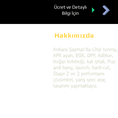
Ücret ve Detaylı
Bilgi İçin
Hakkımızda
Ankara Şaşmaz'da Chip tuning,
AFR ayarı, EGR, DPF, Adblue,
boğaz kelebeği, kat iptali, Pop
and bang, launch, hard-cut,
Stage 2 ve 3 performans
çözümleri, yarış spec araç
tasarımı yapmaktayız.