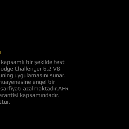
ı
kapsamlı bir şekilde test
 Dodge Challenger 6.2 V8
tuning uygulamasını sunar.
muayenesine engel bir
t sarfiyatı azalmaktadır.AFR
garantisi kapsamındadır.
tur.