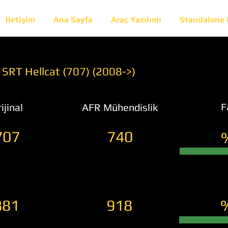
İletişim
Ana Sayfa
Araç Yazılımı
Standalone
SRT Hellcat (707) (2008->)
F
ijinal
AFR Mühendislik
707
740
881
918