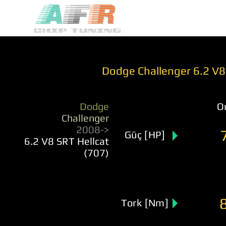
Dodge Challenger 6.2 V8 
Dodge
Or
Challenger
2008->
Güç [HP]
6.2 V8 SRT Hellcat
(707)
Tork [Nm]