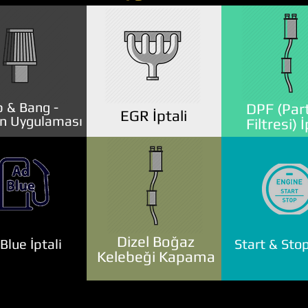
 & Bang -
DPF (Part
EGR İptali
n Uygulaması
Filtresi) İ
Dizel Boğaz
lue İptali
Start & Stop
Kelebeği Kapama