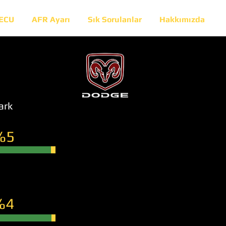
 ECU
AFR Ayarı
Sık Sorulanlar
Hakkımızda
ark
%5
%4