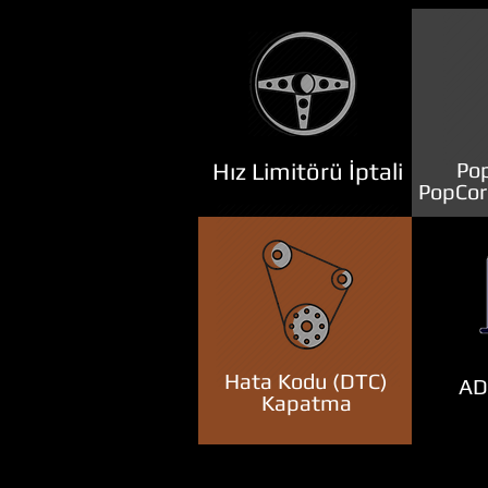
Hız Limitörü İptali
Pop
PopCor
Hata Kodu (DTC)
ADB
Kapatma