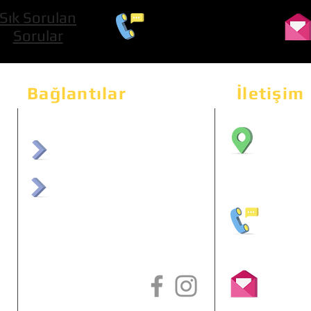
Sık Sorulan
0 534 322 74 01
Sorular
Bağlantılar
İletişim
Bahçeka
Sit. 2
afrmuhendislik.com
Etimes
afrchiptuning.com
+90 (5
info@a