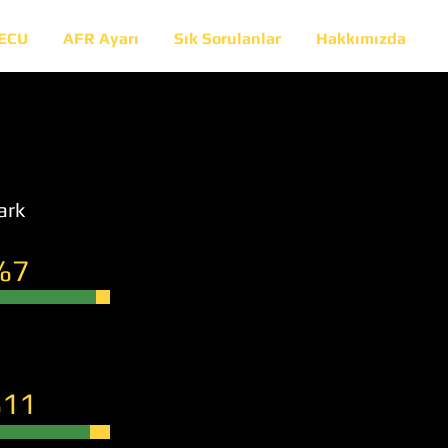
 ECU
AFR Ayarı
Sık Sorulanlar
Hakkımızda
ark
%7
11