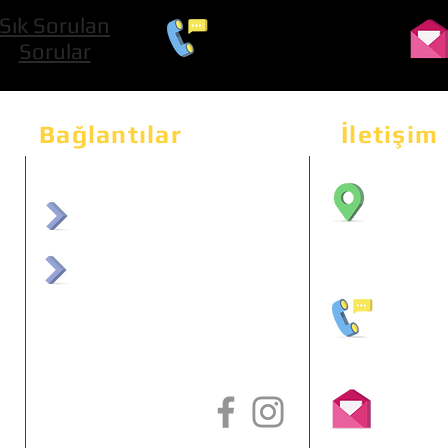
Sık Sorulan
0 534 322 74 01
Sorular
Bağlantılar
İletişim
Bahçeka
Sit. 2
afrmuhendislik.com
Etimes
afrchiptuning.com
+90 (5
info@a