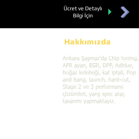
Ücret ve Detaylı
Bilgi İçin
Hakkımızda
Ankara Şaşmaz'da Chip tuning,
AFR ayarı, EGR, DPF, Adblue,
boğaz kelebeği, kat iptali, Pop
and bang, launch, hard-cut,
Stage 2 ve 3 performans
çözümleri, yarış spec araç
tasarımı yapmaktayız.