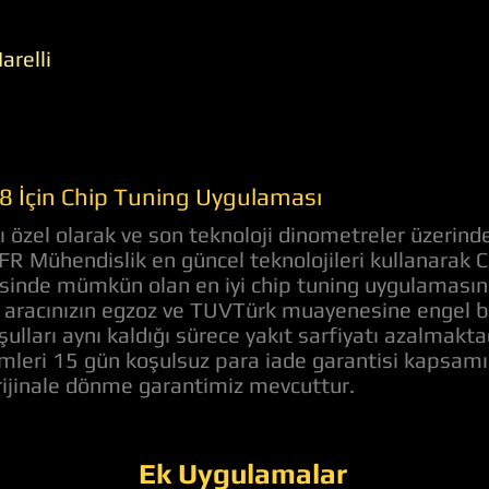
arelli
38 İçin Chip Tuning Uygulaması
 özel olarak ve son teknoloji dinometreler üzerinde
 AFR Mühendislik en güncel teknolojileri kullanarak
evesinde mümkün olan en iyi chip tuning uygulaması
aracınızın egzoz ve TUVTürk muayenesine engel bir 
ulları aynı kaldığı sürece yakıt sarfiyatı azalmakt
lemleri 15 gün koşulsuz para iade garantisi kapsam
orijinale dönme garantimiz mevcuttur.
Ek Uygulamalar