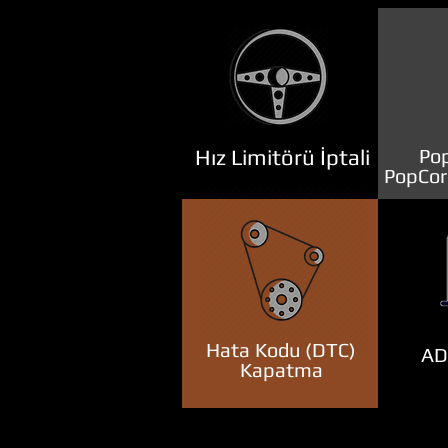
Hız Limitörü İptali
Pop
PopCor
Hata Kodu (DTC)
ADB
Kapatma