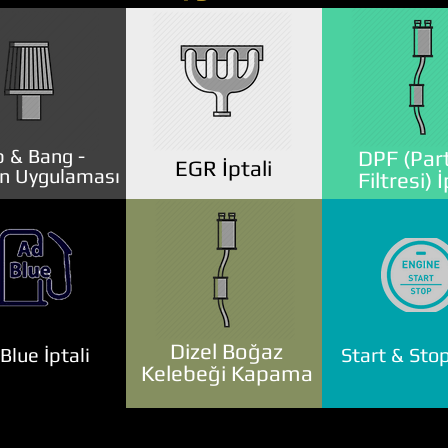
 & Bang -
DPF (Part
EGR İptali
n Uygulaması
Filtresi) İ
Dizel Boğaz
lue İptali
Start & Stop
Kelebeği Kapama