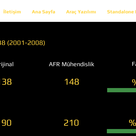
İletişim
Ana Sayfa
Araç Yazılımı
Standalone
138 (2001-2008)
F
ijinal
AFR Mühendislik
138
148
190
210
%