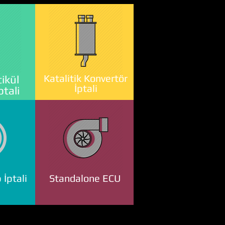
Katalitik Konvertör
ikül
İptali
ptali
 İptali
Standalone ECU