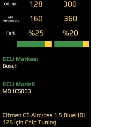
128
300
Orijinal
160
360
AFR
Mühendislik
%25
%20
Fark
ECU Markası
Bosch
ECU Modeli
MD1CS003
Citroen C5 Aircross 1.5 BlueHDI
128 İçin Chip Tuning