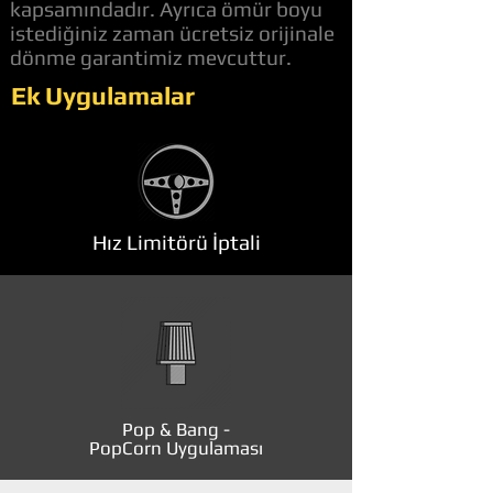
kapsamındadır. Ayrıca ömür boyu
istediğiniz zaman ücretsiz orijinale
dönme garantimiz mevcuttur.
Ek Uygulamalar
Hız Limitörü İptali
Pop & Bang -
PopCorn Uygulaması