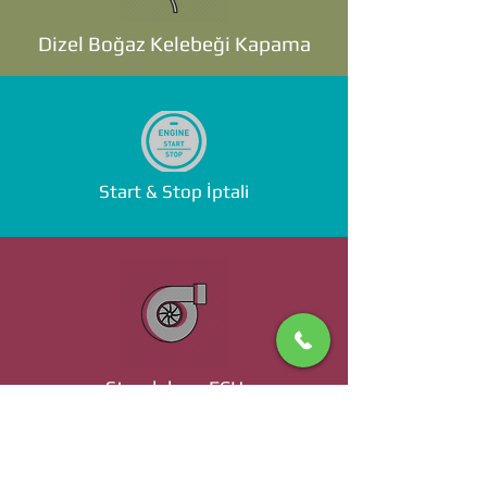
Dizel Boğaz Kelebeği Kapama
Start & Stop İptali
Standalone ECU
Ücret ve Detaylı Bilgi İçin