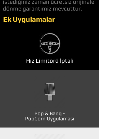
istediğiniz zaman ücretsiz orijinale
dönme garantimiz mevcuttur.
Ek Uygulamalar
Hız Limitörü İptali
Pop & Bang -
PopCorn Uygulaması