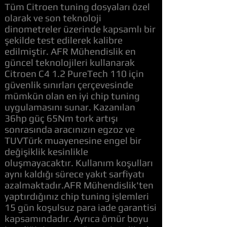
Tüm Citroen tuning dosyaları özel
olarak ve son teknoloji
dinometreler üzerinde kapsamlı bir
şekilde test edilerek kalibre
edilmiştir. AFR Mühendislik en
güncel teknolojileri kullanarak
Citroen C4 1.2 PureTech 110 için
güvenlik sınırları çerçevesinde
mümkün olan en iyi chip tuning
uygulamasını sunar. Kazanılan
36hp güç 65Nm tork artışı
sonrasında aracınızın egzoz ve
TUVTürk muayenesine engel bir
değişiklik kesinlikle
oluşmayacaktır. Kullanım koşulları
aynı kaldığı sürece yakıt sarfiyatı
azalmaktadır.AFR Mühendislik'ten
yaptırdığınız chip tuning işlemleri
15 gün koşulsuz para iade garantisi
kapsamındadır. Ayrıca ömür boyu