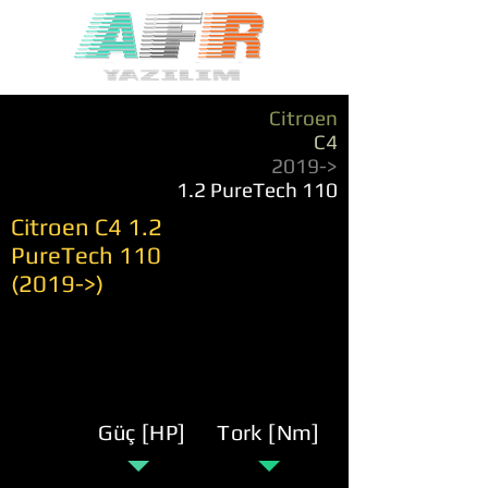
Citroen
C4
2019->
1.2 PureTech 110
Citroen C4 1.2
PureTech
110
(2019
->)
Güç [HP]
Tork [Nm]