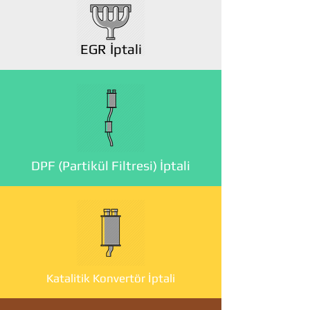
EGR İptali
DPF (Partikül Filtresi) İptali
Katalitik Konvertör İptali