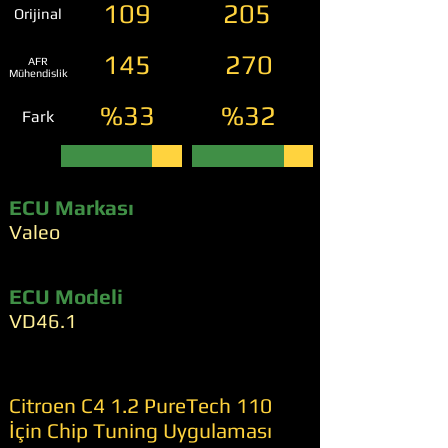
109
205
Orijinal
145
270
AFR
Mühendislik
%33
%32
Fark
ECU Markası
Valeo
ECU Modeli
VD46.1
Citroen C4 1.2 PureTech 110
İçin Chip Tuning Uygulaması