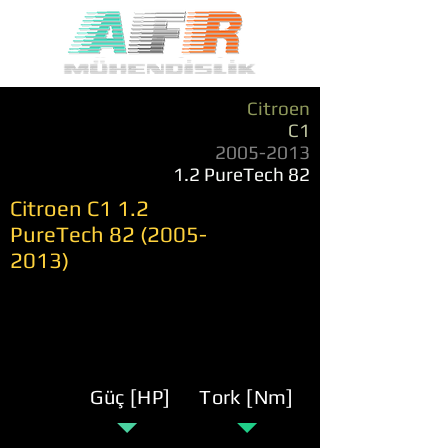
Citroen
C1
2005-2013
1.2 PureTech 82
Citroen C1 1.2
PureTech
82 (2005-
2013)
Güç [HP]
Tork [Nm]