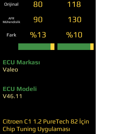
80
118
Orijinal
90
130
AFR
Mühendislik
%13
%10
Fark
ECU Markası
Valeo
ECU Modeli
V46.11
Citroen C1 1.2 PureTech 82 İçin
Chip Tuning Uygulaması