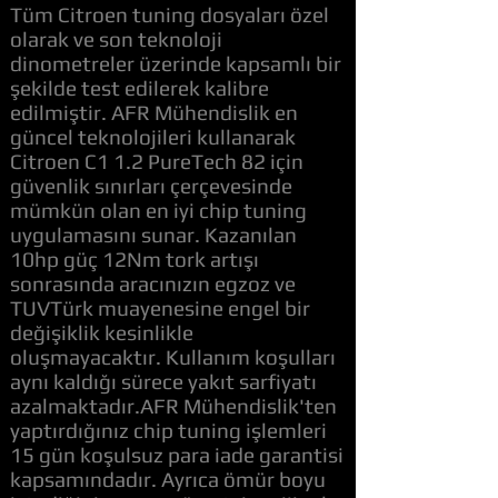
Tüm Citroen tuning dosyaları özel
olarak ve son teknoloji
dinometreler üzerinde kapsamlı bir
şekilde test edilerek kalibre
edilmiştir. AFR Mühendislik en
güncel teknolojileri kullanarak
Citroen C1 1.2 PureTech 82 için
güvenlik sınırları çerçevesinde
mümkün olan en iyi chip tuning
uygulamasını sunar. Kazanılan
10hp güç 12Nm tork artışı
sonrasında aracınızın egzoz ve
TUVTürk muayenesine engel bir
değişiklik kesinlikle
oluşmayacaktır. Kullanım koşulları
aynı kaldığı sürece yakıt sarfiyatı
azalmaktadır.AFR Mühendislik'ten
yaptırdığınız chip tuning işlemleri
15 gün koşulsuz para iade garantisi
kapsamındadır. Ayrıca ömür boyu