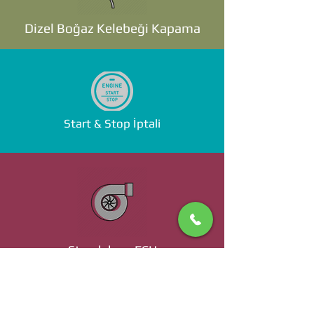
Dizel Boğaz Kelebeği Kapama
Start & Stop İptali
Standalone ECU
Ücret ve Detaylı Bilgi İçin