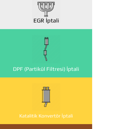
EGR İptali
DPF (Partikül Filtresi) İptali
Katalitik Konvertör İptali