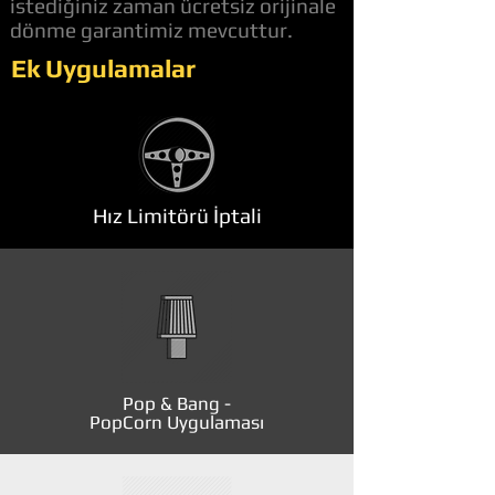
istediğiniz zaman ücretsiz orijinale
dönme garantimiz mevcuttur.
Ek Uygulamalar
Hız Limitörü İptali
Pop & Bang -
PopCorn Uygulaması