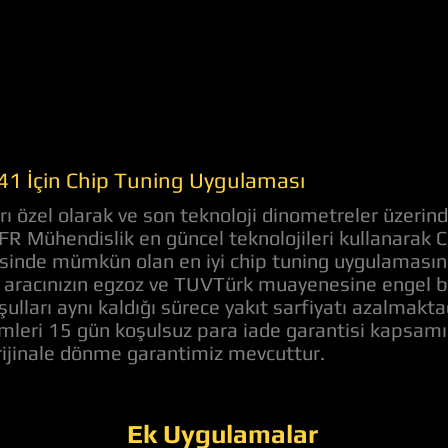
i
141 İçin Chip Tuning Uygulaması
ı özel olarak ve son teknoloji dinometreler üzerind
 AFR Mühendislik en güncel teknolojileri kullanarak
evesinde mümkün olan en iyi chip tuning uygulaması
aracınızın egzoz ve TUVTürk muayenesine engel bir 
ulları aynı kaldığı sürece yakıt sarfiyatı azalmakt
lemleri 15 gün koşulsuz para iade garantisi kapsam
orijinale dönme garantimiz mevcuttur.
Ek Uygulamalar