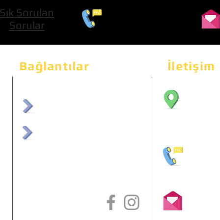
Sık Sorulan
0 534 322 74 01
Sorular
Bağlantılar
İletişim
Bahçeka
Sit. 2
afrmuhendislik.com
Etimes
afrchiptuning.com
+90 (5
info@a