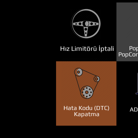
Hız Limitörü İptali
Pop
PopCor
Hata Kodu (DTC)
ADB
Kapatma