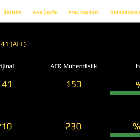
İletişim
Ana Sayfa
Araç Yazılımı
Standalone
141 (ALL)
F
ijinal
AFR Mühendislik
141
153
210
230
%