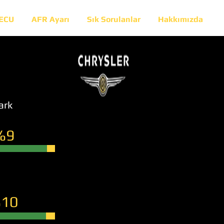
 ECU
AFR Ayarı
Sık Sorulanlar
Hakkımızda
ark
%9
10