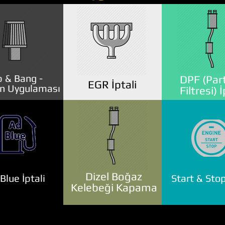
 & Bang -
DPF (Part
EGR İptali
n Uygulaması
Filtresi) İ
Dizel Boğaz
lue İptali
Start & Stop
Kelebeği Kapama