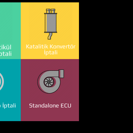
Katalitik Konvertör
ikül
İptali
ptali
 İptali
Standalone ECU