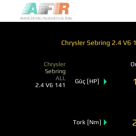
Chrysler Sebring 2.4 V6 
Chrysler
Or
Sebring
ALL
Güç [HP]
2.4 V6 141
Tork [Nm]