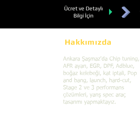
Ücret ve Detaylı
Bilgi İçin
Hakkımızda
Ankara Şaşmaz'da Chip tuning,
AFR ayarı, EGR, DPF, Adblue,
boğaz kelebeği, kat iptali, Pop
and bang, launch, hard-cut,
Stage 2 ve 3 performans
çözümleri, yarış spec araç
tasarımı yapmaktayız.