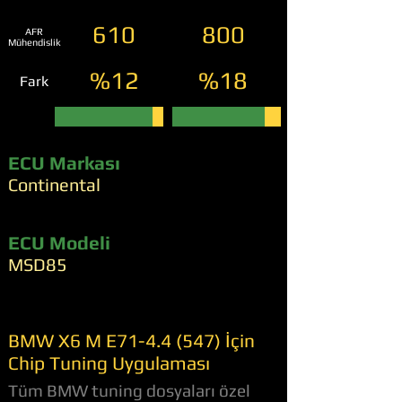
610
800
AFR
Mühendislik
%12
%18
Fark
ECU Markası
Continental
ECU Modeli
MSD85
BMW X6 M E71-4.4 (547) İçin
Chip Tuning Uygulaması
Tüm BMW tuning dosyaları özel