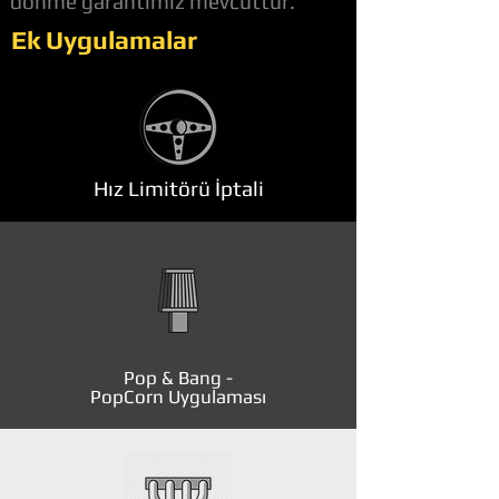
dönme garantimiz mevcuttur.
Ek Uygulamalar
Hız Limitörü İptali
Pop & Bang -
PopCorn Uygulaması