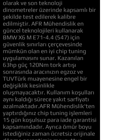
olarak ve son teknoloji
dinometreler üzerinde kapsamlı bir
şekilde test edilerek kalibre
edilmiştir. AFR Mühendislik en
güncel teknolojileri kullanarak
BMW X6 M E71-4.4 (547) için
güvenlik sınırları çerçevesinde
mümkün olan en iyi chip tuning
uygulamasını sunar. Kazanılan
63hp güç 120Nm tork artışı
sonrasında aracınızın egzoz ve
TUVTürk muayenesine engel bir
değişiklik kesinlikle
oluşmayacaktır. Kullanım koşulları
aynı kaldığı sürece yakıt sarfiyatı
azalmaktadır.AFR Mühendislik'ten
yaptırdığınız chip tuning işlemleri
15 gün koşulsuz para iade garantisi
kapsamındadır. Ayrıca ömür boyu
istediğiniz zaman ücretsiz orijinale