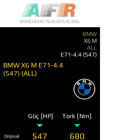
BMW
X6 M
ALL
E71-4.4 (547)
BMW X6 M E71-4.4
(547) (ALL)
Güç [HP]
Tork [Nm]
547
680
Orijinal