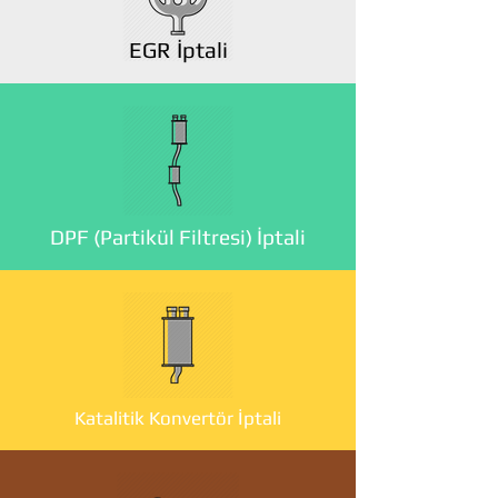
EGR İptali
DPF (Partikül Filtresi) İptali
Katalitik Konvertör İptali