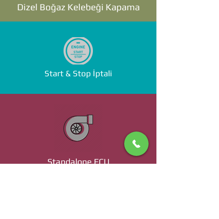
Dizel Boğaz Kelebeği Kapama
Start & Stop İptali
Standalone ECU
Ücret ve Detaylı Bilgi İçin