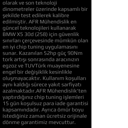
olarak ve son teknoloji
dinometreler üzerinde kapsamlı bir
şekilde test edilerek kalibre
edilmiştir. AFR Mühendislik en
güncel teknolojileri kullanarak
BMW X5 30d (258) için güvenlik
sınırları çerçevesinde mümkün olan
en iyi chip tuning uygulamasını
sunar. Kazanılan 52hp güç 90Nm
tork artışı sonrasında aracınızın
egzoz ve TUVTürk muayenesine
engel bir değişiklik kesinlikle
oluşmayacaktır. Kullanım koşulları
aynı kaldığı sürece yakıt sarfiyatı
azalmaktadır.AFR Mühendislik'ten
yaptırdığınız chip tuning işlemleri
15 gün koşulsuz para iade garantisi
kapsamındadır. Ayrıca ömür boyu
istediğiniz zaman ücretsiz orijinale
dönme garantimiz mevcuttur.