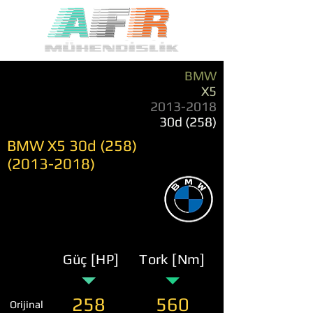
BMW
X5
2013-2018
30d (258)
BMW X5 30d
(258)
(2013-2018)
Güç [HP]
Tork [Nm]
258
560
Orijinal