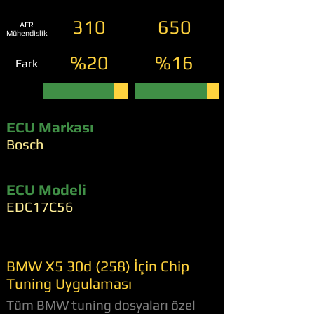
310
650
AFR
Mühendislik
%20
%16
Fark
ECU Markası
Bosch
ECU Modeli
EDC17C56
BMW X5 30d (258) İçin Chip
Tuning Uygulaması
Tüm BMW tuning dosyaları özel