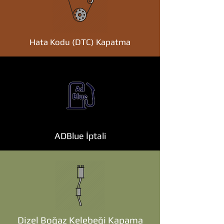
Hata Kodu (DTC) Kapatma
ADBlue İptali
Dizel Boğaz Kelebeği Kapama