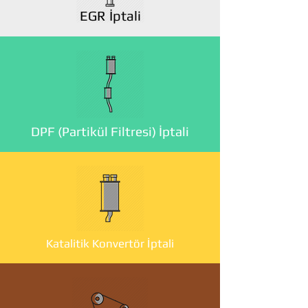
EGR İptali
DPF (Partikül Filtresi) İptali
Katalitik Konvertör İptali