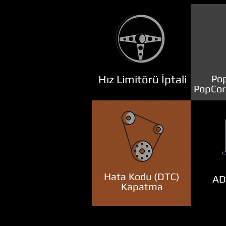
Hız Limitörü İptali
Pop
PopCor
Hata Kodu (DTC)
ADB
Kapatma