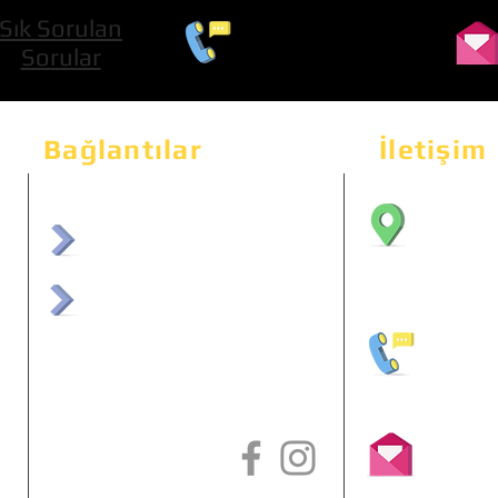
Sık Sorulan
0 534 322 74 01
Sorular
Bağlantılar
İletişim
Bahçeka
Sit. 2
afrmuhendislik.com
Etimes
afrchiptuning.com
+90 (5
info@a