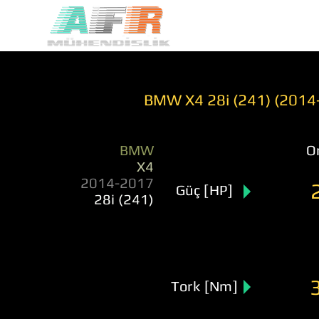
BMW X4 28i (241) (2014
BMW
Or
X4
2014-2017
Güç [HP]
28i (241)
Tork [Nm]