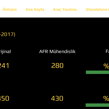
İletişim
Ana Sayfa
Araç Yazılımı
Standalone
-2017)
F
ijinal
AFR Mühendislik
241
280
%
350
430
%