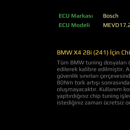
ECU Markası
Bosch
ECU Modeli
MEVD17.2
BMW X4 28i (241) İçin Ch
Tüm BMW tuning dosyaları öz
edilerek kalibre edilmiştir.
güvenlik sınırları çerçevesi
80Nm tork artışı sonrasında 
oluşmayacaktır. Kullanım koş
yaptırdığınız chip tuning iş
istediğiniz zaman ücretsiz 