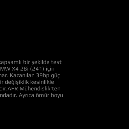
apsamlı bir şekilde test
 BMW X4 28i (241) için
unar. Kazanılan 39hp güç
değişiklik kesinlikle
adır.AFR Mühendislik'ten
ındadır. Ayrıca ömür boyu