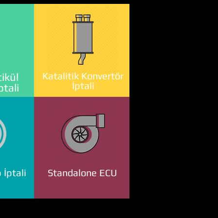
Katalitik Konvertör
ikül
İptali
ptali
 İptali
Standalone ECU