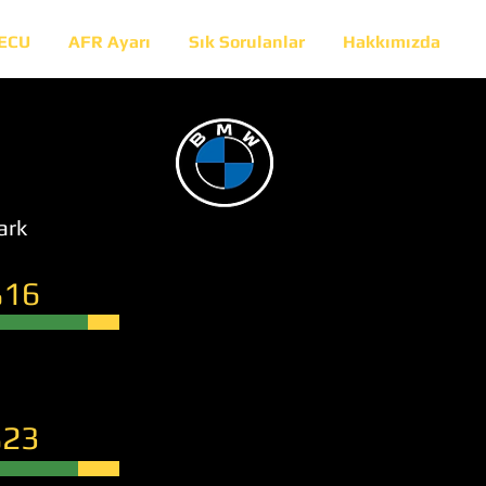
 ECU
AFR Ayarı
Sık Sorulanlar
Hakkımızda
ark
16
23