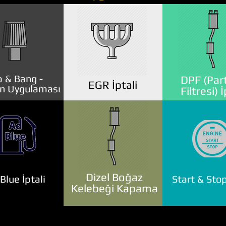
 & Bang -
DPF (Part
EGR İptali
n Uygulaması
Filtresi) İ
Dizel Boğaz
lue İptali
Start & Stop
Kelebeği Kapama