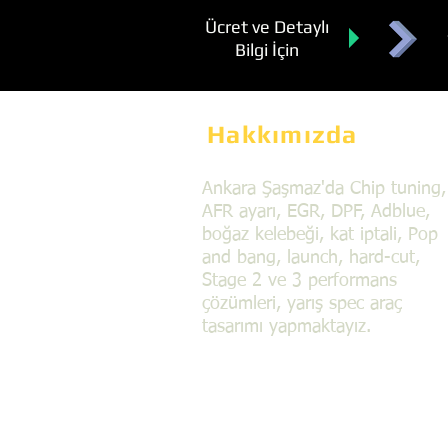
Ücret ve Detaylı
Bilgi İçin
Hakkımızda
Ankara Şaşmaz'da Chip tuning,
AFR ayarı, EGR, DPF, Adblue,
boğaz kelebeği, kat iptali, Pop
and bang, launch, hard-cut,
Stage 2 ve 3 performans
çözümleri, yarış spec araç
tasarımı yapmaktayız.