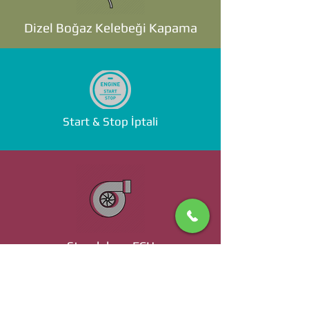
Dizel Boğaz Kelebeği Kapama
Start & Stop İptali
Standalone ECU
Ücret ve Detaylı Bilgi İçin