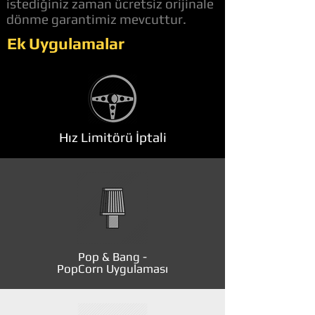
istediğiniz zaman ücretsiz orijinale
dönme garantimiz mevcuttur.
Ek Uygulamalar
Hız Limitörü İptali
Pop & Bang -
PopCorn Uygulaması