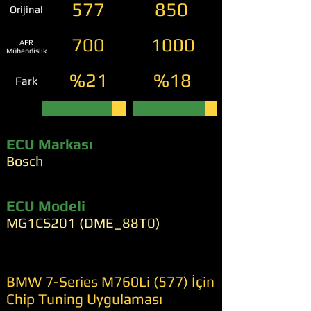
577
850
Orijinal
700
1000
AFR
Mühendislik
%21
%18
Fark
ECU Markası
Bosch
ECU Modeli
MG1CS201 (DME_88T0)
BMW 7-Series M760Li (577) İçin
Chip Tuning Uygulaması