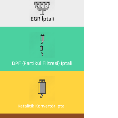
EGR İptali
DPF (Partikül Filtresi) İptali
Katalitik Konvertör İptali