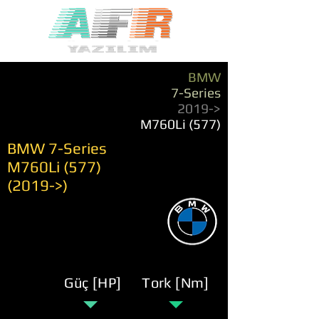
BMW
7-Series
2019->
M760Li (577)
BMW 7-Series
M760Li
(577)
(2019
->)
Güç [HP]
Tork [Nm]