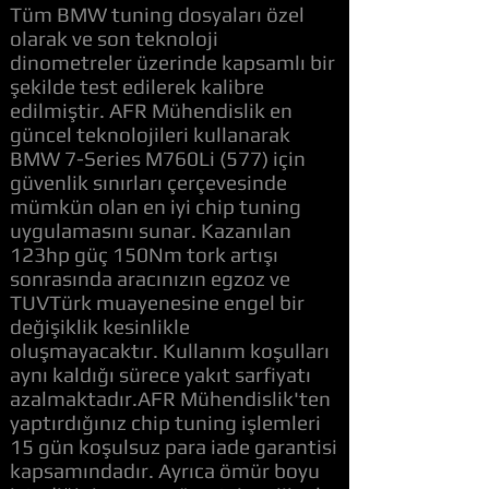
Tüm BMW tuning dosyaları özel
olarak ve son teknoloji
dinometreler üzerinde kapsamlı bir
şekilde test edilerek kalibre
edilmiştir. AFR Mühendislik en
güncel teknolojileri kullanarak
BMW 7-Series M760Li (577) için
güvenlik sınırları çerçevesinde
mümkün olan en iyi chip tuning
uygulamasını sunar. Kazanılan
123hp güç 150Nm tork artışı
sonrasında aracınızın egzoz ve
TUVTürk muayenesine engel bir
değişiklik kesinlikle
oluşmayacaktır. Kullanım koşulları
aynı kaldığı sürece yakıt sarfiyatı
azalmaktadır.AFR Mühendislik'ten
yaptırdığınız chip tuning işlemleri
15 gün koşulsuz para iade garantisi
kapsamındadır. Ayrıca ömür boyu