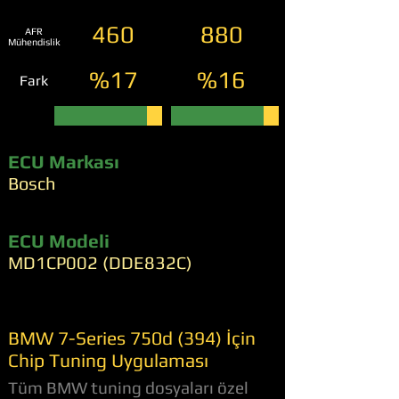
460
880
AFR
Mühendislik
%17
%16
Fark
ECU Markası
Bosch
ECU Modeli
MD1CP002 (DDE832C)
BMW 7-Series 750d (394) İçin
Chip Tuning Uygulaması
Tüm BMW tuning dosyaları özel