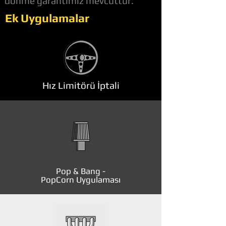
dönme garantimiz mevcuttur.
Ek Uygulamalar
Hız Limitörü İptali
Pop & Bang -
PopCorn Uygulaması