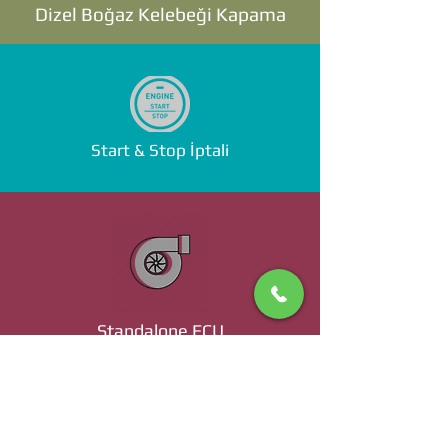
Dizel Boğaz Kelebeği Kapama
Start & Stop İptali
Standalone ECU
Ücret ve Detaylı Bilgi İçin