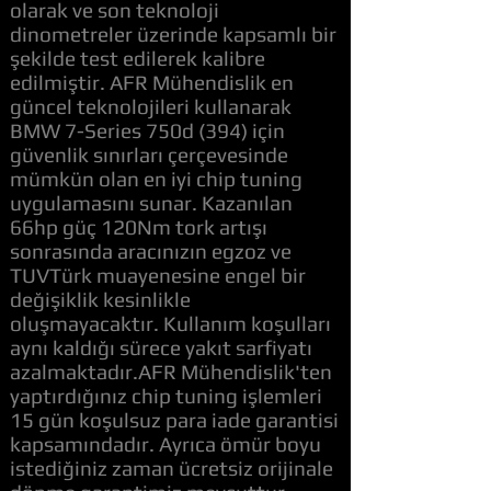
olarak ve son teknoloji
dinometreler üzerinde kapsamlı bir
şekilde test edilerek kalibre
edilmiştir. AFR Mühendislik en
güncel teknolojileri kullanarak
BMW 7-Series 750d (394) için
güvenlik sınırları çerçevesinde
mümkün olan en iyi chip tuning
uygulamasını sunar. Kazanılan
66hp güç 120Nm tork artışı
sonrasında aracınızın egzoz ve
TUVTürk muayenesine engel bir
değişiklik kesinlikle
oluşmayacaktır. Kullanım koşulları
aynı kaldığı sürece yakıt sarfiyatı
azalmaktadır.AFR Mühendislik'ten
yaptırdığınız chip tuning işlemleri
15 gün koşulsuz para iade garantisi
kapsamındadır. Ayrıca ömür boyu
istediğiniz zaman ücretsiz orijinale