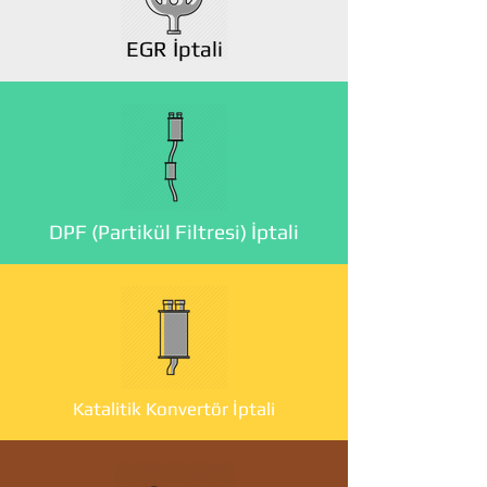
EGR İptali
DPF (Partikül Filtresi) İptali
Katalitik Konvertör İptali