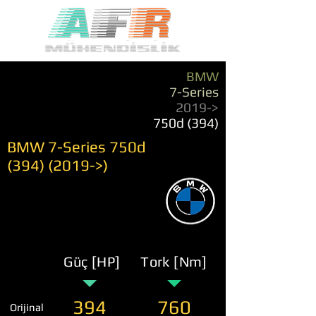
BMW
7-Series
2019->
750d (394)
BMW 7-Series 750d
(394) (2019
->)
Güç [HP]
Tork [Nm]
394
760
Orijinal