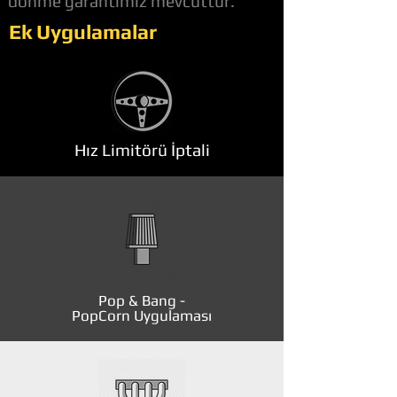
dönme garantimiz mevcuttur.
Ek Uygulamalar
Hız Limitörü İptali
Pop & Bang -
PopCorn Uygulaması