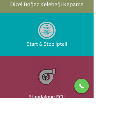
Dizel Boğaz Kelebeği Kapama
Start & Stop İptali
Standalone ECU
Ücret ve Detaylı Bilgi İçin