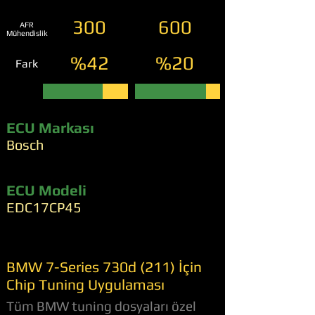
300
600
AFR
Mühendislik
%42
%20
Fark
ECU Markası
Bosch
ECU Modeli
EDC17CP45
BMW 7-Series 730d (211) İçin
Chip Tuning Uygulaması
Tüm BMW tuning dosyaları özel