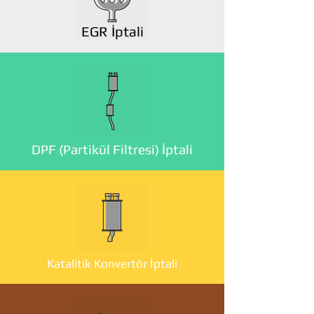
EGR İptali
DPF (Partikül Filtresi) İptali
Katalitik Konvertör İptali