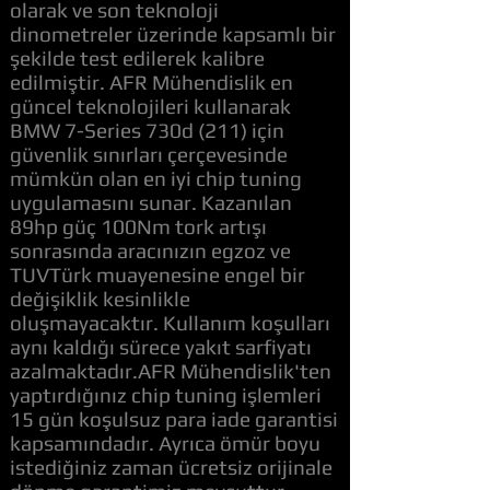
olarak ve son teknoloji
dinometreler üzerinde kapsamlı bir
şekilde test edilerek kalibre
edilmiştir. AFR Mühendislik en
güncel teknolojileri kullanarak
BMW 7-Series 730d (211) için
güvenlik sınırları çerçevesinde
mümkün olan en iyi chip tuning
uygulamasını sunar. Kazanılan
89hp güç 100Nm tork artışı
sonrasında aracınızın egzoz ve
TUVTürk muayenesine engel bir
değişiklik kesinlikle
oluşmayacaktır. Kullanım koşulları
aynı kaldığı sürece yakıt sarfiyatı
azalmaktadır.AFR Mühendislik'ten
yaptırdığınız chip tuning işlemleri
15 gün koşulsuz para iade garantisi
kapsamındadır. Ayrıca ömür boyu
istediğiniz zaman ücretsiz orijinale