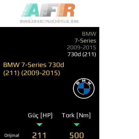
BMW
7-Series
2009-2015
730d (211)
BMW 7-Series 730d
(211) (2009-2015)
Güç [HP]
Tork [Nm]
211
500
Orijinal