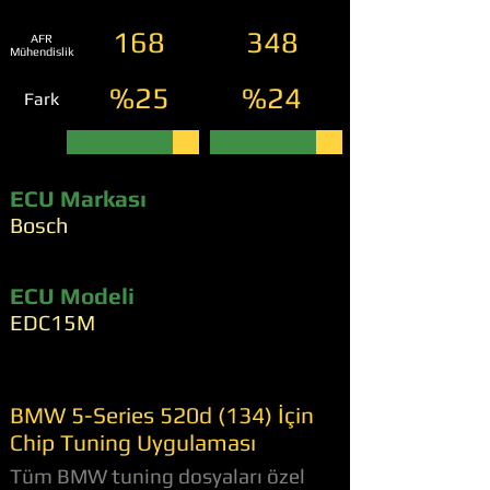
168
348
AFR
Mühendislik
%25
%24
Fark
ECU Markası
Bosch
ECU Modeli
EDC15M
BMW 5-Series 520d (134) İçin
Chip Tuning Uygulaması
Tüm BMW tuning dosyaları özel