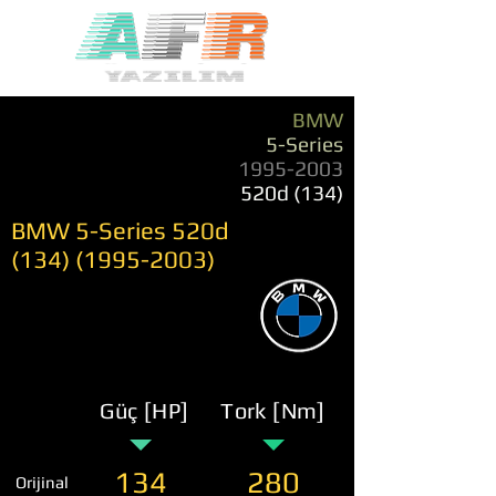
BMW
5-Series
1995-2003
520d (134)
BMW 5-Series 520d
(134) (1995-2003)
Güç [HP]
Tork [Nm]
134
280
Orijinal