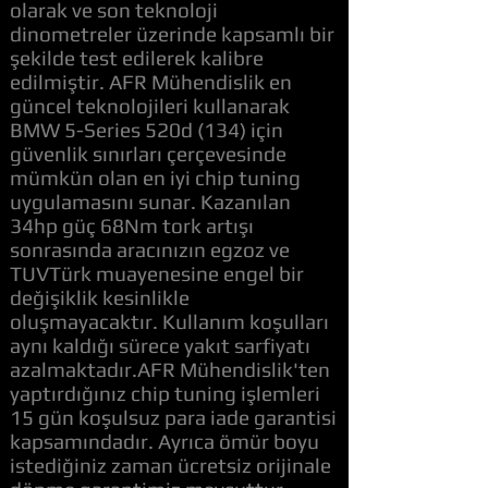
olarak ve son teknoloji
dinometreler üzerinde kapsamlı bir
şekilde test edilerek kalibre
edilmiştir. AFR Mühendislik en
güncel teknolojileri kullanarak
BMW 5-Series 520d (134) için
güvenlik sınırları çerçevesinde
mümkün olan en iyi chip tuning
uygulamasını sunar. Kazanılan
34hp güç 68Nm tork artışı
sonrasında aracınızın egzoz ve
TUVTürk muayenesine engel bir
değişiklik kesinlikle
oluşmayacaktır. Kullanım koşulları
aynı kaldığı sürece yakıt sarfiyatı
azalmaktadır.AFR Mühendislik'ten
yaptırdığınız chip tuning işlemleri
15 gün koşulsuz para iade garantisi
kapsamındadır. Ayrıca ömür boyu
istediğiniz zaman ücretsiz orijinale