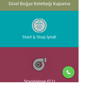
Dizel Boğaz Kelebeği Kapama
Start & Stop İptali
Standalone ECU
Ücret ve Detaylı Bilgi İçin