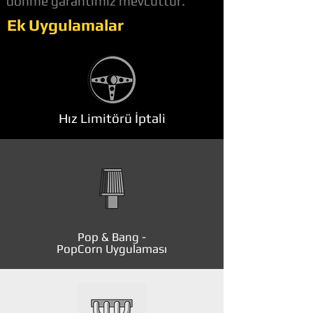
dönme garantimiz mevcuttur.
Ek Uygulamalar
Hız Limitörü İptali
Pop & Bang -
PopCorn Uygulaması