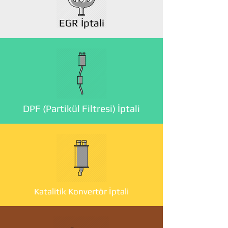
EGR İptali
DPF (Partikül Filtresi) İptali
Katalitik Konvertör İptali