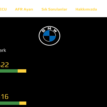
 ECU
AFR Ayarı
Sık Sorulanlar
Hakkımızda
ark
22
16