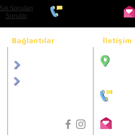
Sık Sorulan
0 534 322 74 01
Sorular
Bağlantılar
İletişim
Bahçeka
Sit. 2
afrmuhendislik.com
Etimes
afrchiptuning.com
+90 (5
info@a