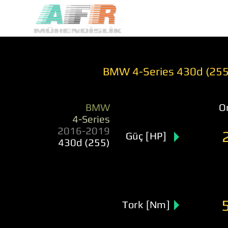
BMW 4-Series 430d (255
BMW
Or
4-Series
2016-2019
Güç [HP]
430d (255)
Tork [Nm]