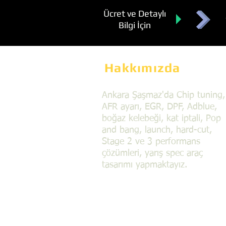
Ücret ve Detaylı
Bilgi İçin
Hakkımızda
Ankara Şaşmaz'da Chip tuning,
AFR ayarı, EGR, DPF, Adblue,
boğaz kelebeği, kat iptali, Pop
and bang, launch, hard-cut,
Stage 2 ve 3 performans
çözümleri, yarış spec araç
tasarımı yapmaktayız.