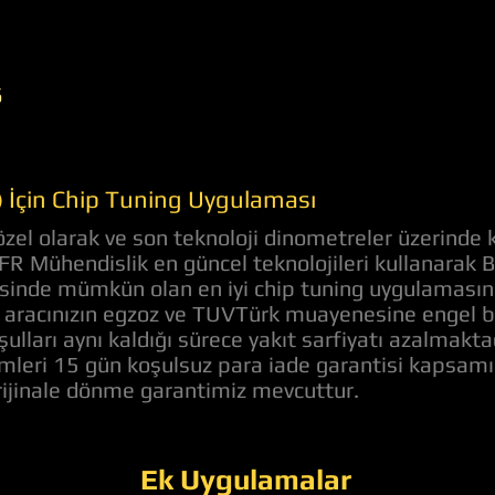
6
 İçin Chip Tuning Uygulaması
el olarak ve son teknoloji dinometreler üzerinde k
 AFR Mühendislik en güncel teknolojileri kullanara
evesinde mümkün olan en iyi chip tuning uygulaması
aracınızın egzoz ve TUVTürk muayenesine engel bir 
ulları aynı kaldığı sürece yakıt sarfiyatı azalmakt
lemleri 15 gün koşulsuz para iade garantisi kapsam
orijinale dönme garantimiz mevcuttur.
Ek Uygulamalar