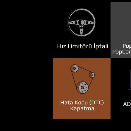
Hız Limitörü İptali
Pop
PopCor
Hata Kodu (DTC)
ADB
Kapatma