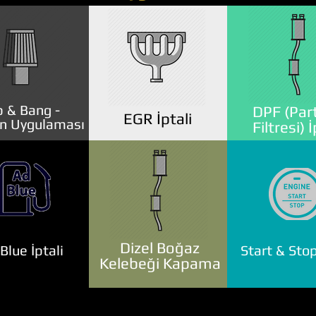
 & Bang -
DPF (Part
EGR İptali
n Uygulaması
Filtresi) İ
Dizel Boğaz
lue İptali
Start & Stop
Kelebeği Kapama