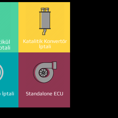
Katalitik Konvertör
ikül
İptali
ptali
 İptali
Standalone ECU