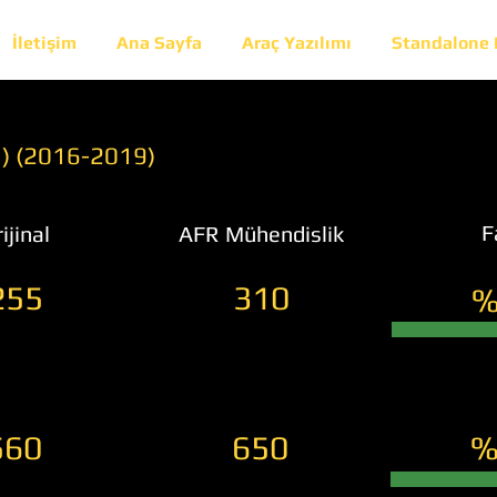
İletişim
Ana Sayfa
Araç Yazılımı
Standalone
) (2016-2019)
F
ijinal
AFR Mühendislik
255
310
%
560
650
%