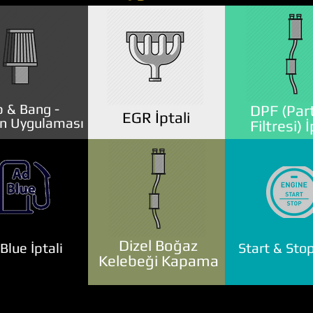
 & Bang -
DPF (Part
EGR İptali
n Uygulaması
Filtresi) İ
Dizel Boğaz
lue İptali
Start & Stop
Kelebeği Kapama