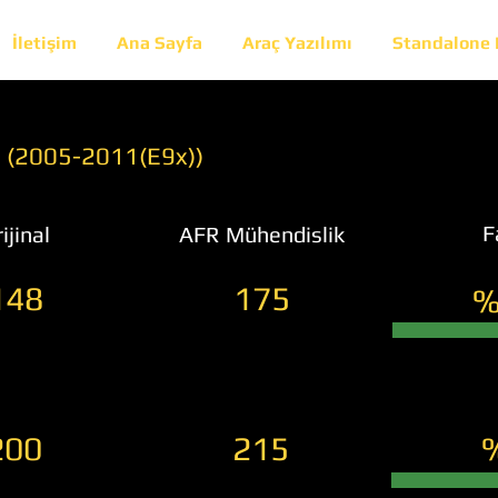
İletişim
Ana Sayfa
Araç Yazılımı
Standalone
) (2005-2011(E9x))
F
ijinal
AFR Mühendislik
148
175
%
200
215