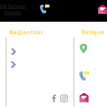
Sık Sorulan
0 534 322 74 01
Sorular
Bağlantılar
İletişim
Bahçeka
Sit. 2
afrmuhendislik.com
Etimes
afrchiptuning.com
+90 (5
info@a