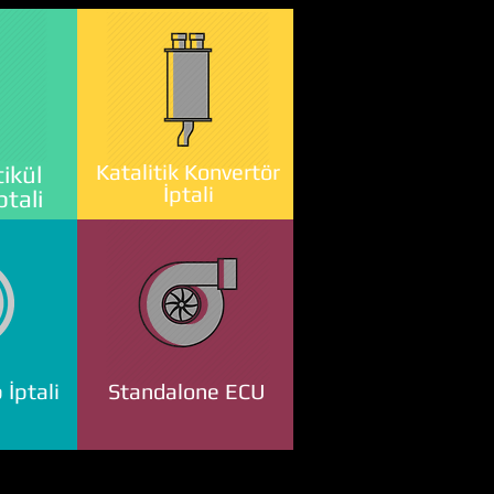
Katalitik Konvertör
ikül
İptali
ptali
 İptali
Standalone ECU