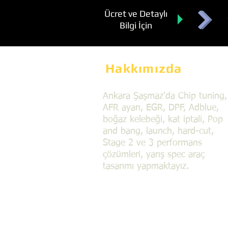
Ücret ve Detaylı
Bilgi İçin
Hakkımızda
Ankara Şaşmaz'da Chip tuning,
AFR ayarı, EGR, DPF, Adblue,
boğaz kelebeği, kat iptali, Pop
and bang, launch, hard-cut,
Stage 2 ve 3 performans
çözümleri, yarış spec araç
tasarımı yapmaktayız.