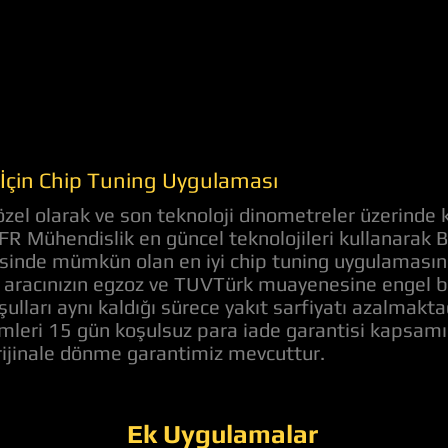
İçin Chip Tuning Uygulaması
el olarak ve son teknoloji dinometreler üzerinde k
 AFR Mühendislik en güncel teknolojileri kullanara
evesinde mümkün olan en iyi chip tuning uygulaması
aracınızın egzoz ve TUVTürk muayenesine engel bir 
ulları aynı kaldığı sürece yakıt sarfiyatı azalmakt
lemleri 15 gün koşulsuz para iade garantisi kapsam
orijinale dönme garantimiz mevcuttur.
Ek Uygulamalar