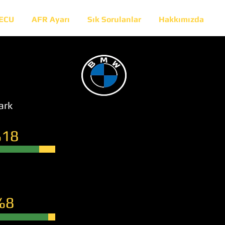
 ECU
AFR Ayarı
Sık Sorulanlar
Hakkımızda
ark
18
%8