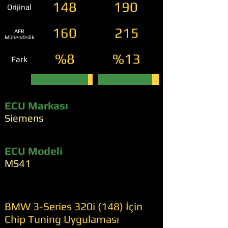
148
190
Orijinal
160
215
AFR
Mühendislik
%8
%13
Fark
ECU Markası
Siemens
ECU Modeli
MS41
BMW 3-Series 320i (148) İçin
Chip Tuning Uygulaması