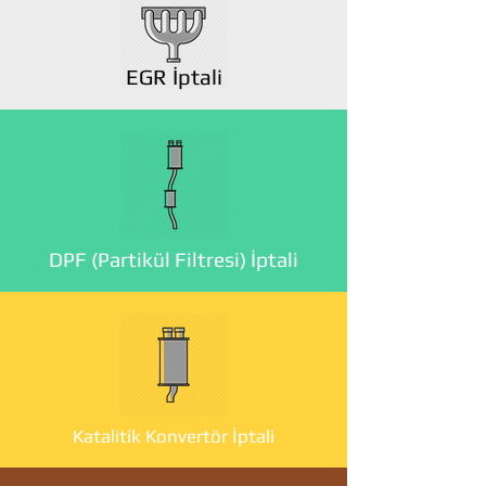
EGR İptali
DPF (Partikül Filtresi) İptali
Katalitik Konvertör İptali