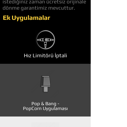
istediğiniz zaman ücretsiz orijinale
dönme garantimiz mevcuttur.
Ek Uygulamalar
Hız Limitörü İptali
Pop & Bang -
PopCorn Uygulaması