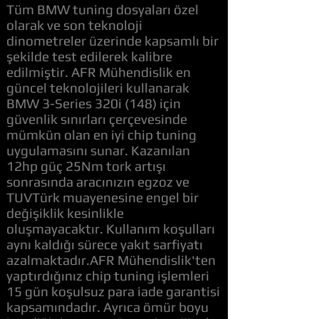
Tüm BMW tuning dosyaları özel
olarak ve son teknoloji
dinometreler üzerinde kapsamlı bir
şekilde test edilerek kalibre
edilmiştir. AFR Mühendislik en
güncel teknolojileri kullanarak
BMW 3-Series 320i (148) için
güvenlik sınırları çerçevesinde
mümkün olan en iyi chip tuning
uygulamasını sunar. Kazanılan
12hp güç 25Nm tork artışı
sonrasında aracınızın egzoz ve
TUVTürk muayenesine engel bir
değişiklik kesinlikle
oluşmayacaktır. Kullanım koşulları
aynı kaldığı sürece yakıt sarfiyatı
azalmaktadır.AFR Mühendislik'ten
yaptırdığınız chip tuning işlemleri
15 gün koşulsuz para iade garantisi
kapsamındadır. Ayrıca ömür boyu