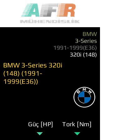
BMW
3-Series
1991-1999
(E36)
320i (148)
BMW 3-Series 320i
(148) (1991-
1999
(E36))
Güç [HP]
Tork [Nm]