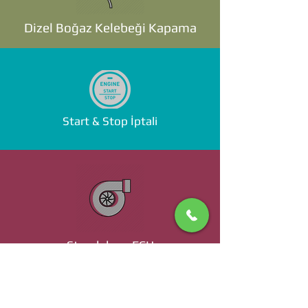
Dizel Boğaz Kelebeği Kapama
Start & Stop İptali
Standalone ECU
Ücret ve Detaylı Bilgi İçin