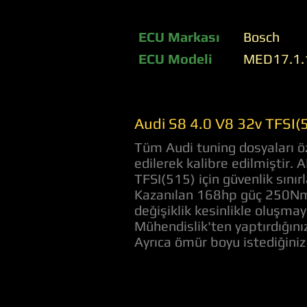
ECU Markası
Bosch
ECU Modeli
MED17.1.
Audi S8 4.0 V8 32v TFSI(
Tüm Audi tuning dosyaları öz
edilerek kalibre edilmiştir.
TFSI(515) için güvenlik sını
Kazanılan 168hp güç 250Nm 
değişiklik kesinlikle oluşmay
Mühendislik'ten yaptırdığını
Ayrıca ömür boyu istediğini