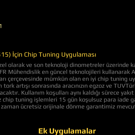
1
515) İçin Chip Tuning Uygulaması
el olarak ve son teknoloji dinometreler üzerinde k
 AFR Mühendislik en güncel teknolojileri kullanarak
rları çerçevesinde mümkün olan en iyi chip tuning u
tork artışı sonrasında aracınızın egzoz ve TUVTü
acaktır. Kullanım koşulları aynı kaldığı sürece yakı
z chip tuning işlemleri 15 gün koşulsuz para iade 
z zaman ücretsiz orijinale dönme garantimiz mevcut
Ek Uygulamalar