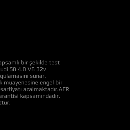
apsamlı bir şekilde test
 Audi S8 4.0 V8 32v
ygulamasını sunar.
rk muayenesine engel bir
t sarfiyatı azalmaktadır.AFR
garantisi kapsamındadır.
tur.