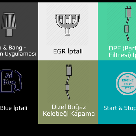
 & Bang -
DPF (Part
EGR İptali
n Uygulaması
Filtresi) İ
Dizel Boğaz
lue İptali
Start & Stop
Kelebeği Kapama