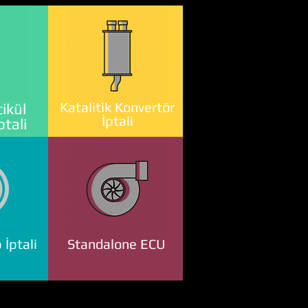
Katalitik Konvertör
ikül
İptali
ptali
 İptali
Standalone ECU