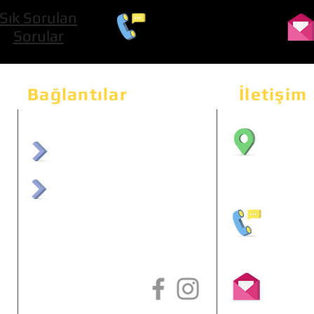
Sık Sorulan
0 534 322 74 01
Sorular
Bağlantılar
İletişim
Bahçeka
Sit. 2
afrmuhendislik.com
Etimes
afrchiptuning.com
+90 (5
info@a