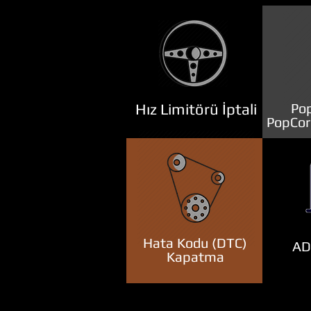
Hız Limitörü İptali
Pop
PopCor
Hata Kodu (DTC)
ADB
Kapatma