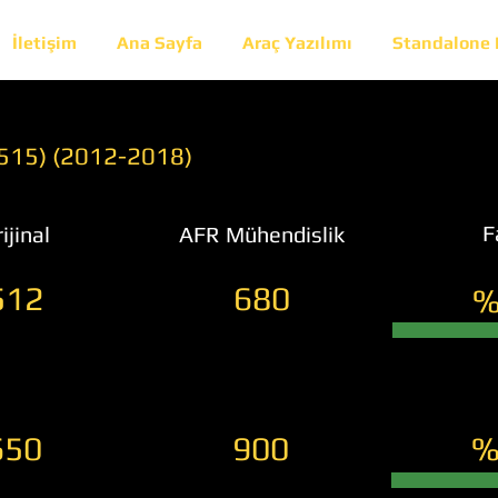
İletişim
Ana Sayfa
Araç Yazılımı
Standalone
(515) (2012-2018)
F
ijinal
AFR Mühendislik
512
680
%
650
900
%