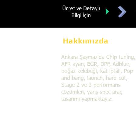
Ücret ve Detaylı
Bilgi İçin
Hakkımızda
Ankara Şaşmaz'da Chip tuning,
AFR ayarı, EGR, DPF, Adblue,
boğaz kelebeği, kat iptali, Pop
and bang, launch, hard-cut,
Stage 2 ve 3 performans
çözümleri, yarış spec araç
tasarımı yapmaktayız.