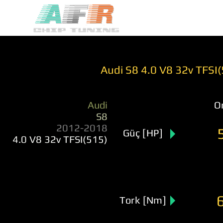
Audi S8 4.0 V8 32v TFSI
Audi
Or
S8
2012-2018
Güç [HP]
4.0 V8 32v TFSI(515)
Tork [Nm]