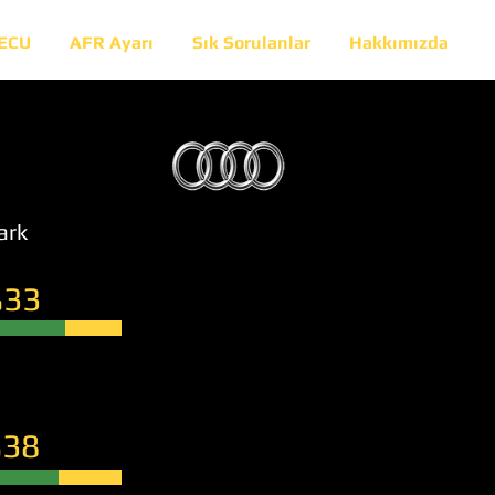
 ECU
AFR Ayarı
Sık Sorulanlar
Hakkımızda
ark
33
38