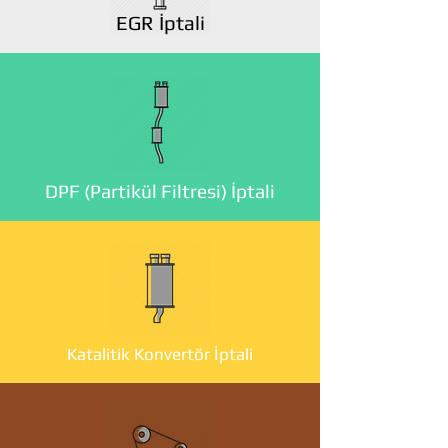
EGR İptali
DPF (Partikül Filtresi) İptali
Katalitik Konvertör İptali