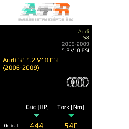
Audi
S8
2006-2009
5.2 V10 FSI
Audi S8 5.2 V10 FSI
(2006-2009)
Güç [HP]
Tork [Nm]
444
540
Orijinal