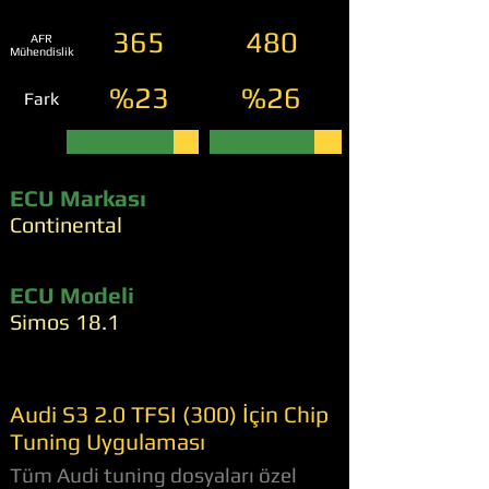
365
480
AFR
Mühendislik
%23
%26
Fark
ECU Markası
Continental
ECU Modeli
Simos 18.1
Audi S3 2.0 TFSI (300) İçin Chip
Tuning Uygulaması
Tüm Audi tuning dosyaları özel