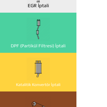
EGR İptali
DPF (Partikül Filtresi) İptali
Katalitik Konvertör İptali