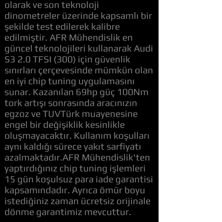
olarak ve son teknoloji
dinometreler üzerinde kapsamlı bir
şekilde test edilerek kalibre
edilmiştir. AFR Mühendislik en
güncel teknolojileri kullanarak Audi
S3 2.0 TFSI (300) için güvenlik
sınırları çerçevesinde mümkün olan
en iyi chip tuning uygulamasını
sunar. Kazanılan 69hp güç 100Nm
tork artışı sonrasında aracınızın
egzoz ve TUVTürk muayenesine
engel bir değişiklik kesinlikle
oluşmayacaktır. Kullanım koşulları
aynı kaldığı sürece yakıt sarfiyatı
azalmaktadır.AFR Mühendislik'ten
yaptırdığınız chip tuning işlemleri
15 gün koşulsuz para iade garantisi
kapsamındadır. Ayrıca ömür boyu
istediğiniz zaman ücretsiz orijinale
dönme garantimiz mevcuttur.