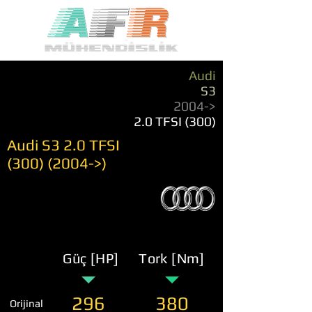
Audi
S3
2004->
2.0 TFSI (300)
Audi S3 2.0 TFSI
(300) (2004
->)
Güç [HP]
Tork [Nm]
296
380
Orijinal