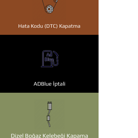
Hata Kodu (DTC) Kapatma
ADBlue İptali
Dizel Boğaz Kelebeği Kapama