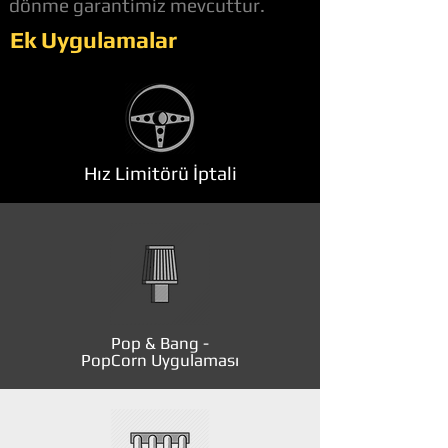
dönme garantimiz mevcuttur.
Ek Uygulamalar
Hız Limitörü İptali
Pop & Bang -
PopCorn Uygulaması