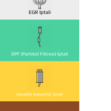
EGR İptali
DPF (Partikül Filtresi) İptali
Katalitik Konvertör İptali