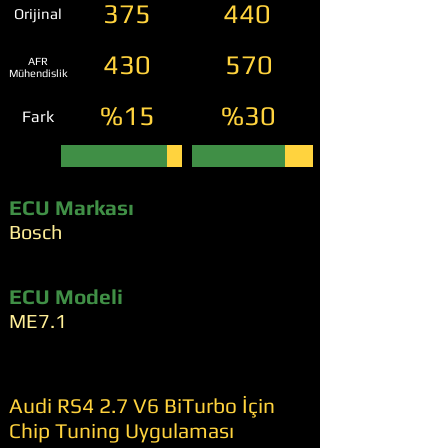
375
440
Orijinal
430
570
AFR
Mühendislik
%15
%30
Fark
ECU Markası
Bosch
ECU Modeli
ME7.1
Audi RS4 2.7 V6 BiTurbo İçin
Chip Tuning Uygulaması