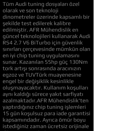
Tüm Audi tuning dosyaları özel
olarak ve son teknoloji
dinometreler üzerinde kapsamlı bir
şekilde test edilerek kalibre
edilmiştir. AFR Mühendislik en
güncel teknolojileri kullanarak Audi
RS4 2.7 V6 BiTurbo için güvenlik
sınırları çerçevesinde mümkün olan
en iyi chip tuning uygulamasını
sunar. Kazanılan 55hp güç 130Nm
tork artışı sonrasında aracınızın
egzoz ve TUVTürk muayenesine
engel bir değişiklik kesinlikle
oluşmayacaktır. Kullanım koşulları
aynı kaldığı sürece yakıt sarfiyatı
azalmaktadır.AFR Mühendislik'ten
yaptırdığınız chip tuning işlemleri
15 gün koşulsuz para iade garantisi
kapsamındadır. Ayrıca ömür boyu
istediğiniz zaman ücretsiz orijinale