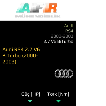
Audi
RS4
2000-2003
2.7 V6 BiTurbo
Audi RS4 2.7 V6
BiTurbo
(2000-
2003)
Güç [HP]
Tork [Nm]