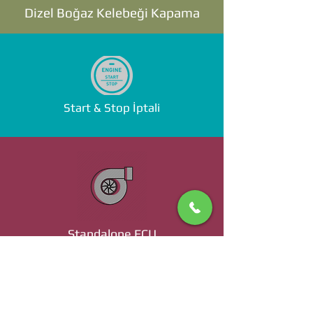
Dizel Boğaz Kelebeği Kapama
Start & Stop İptali
Standalone ECU
Ücret ve Detaylı Bilgi İçin