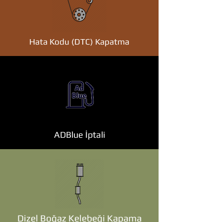
Hata Kodu (DTC) Kapatma
ADBlue İptali
Dizel Boğaz Kelebeği Kapama