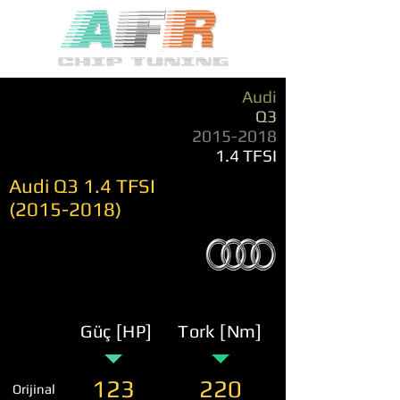
Audi
Q3
2015-2018
1.4 TFSI
Audi Q3 1.4 TFSI
(2015-2018)
Güç [HP]
Tork [Nm]
123
220
Orijinal