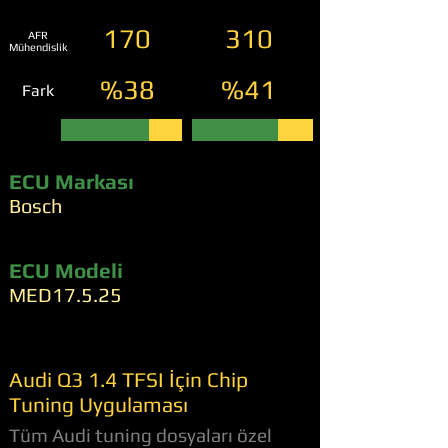
170
310
AFR
Mühendislik
%38
%41
Fark
ECU Markası
Bosch
ECU Modeli
MED17.5.25
Audi Q3 1.4 TFSI İçin Chip
Tuning Uygulaması
Tüm Audi tuning dosyaları özel