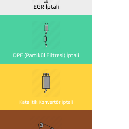
EGR İptali
DPF (Partikül Filtresi) İptali
Katalitik Konvertör İptali