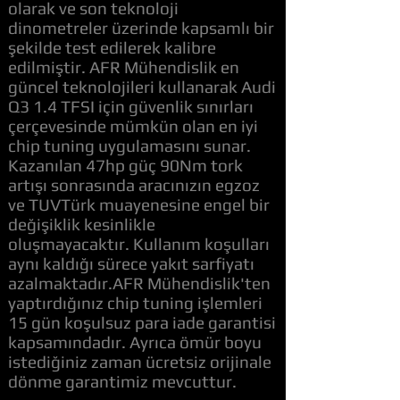
olarak ve son teknoloji
dinometreler üzerinde kapsamlı bir
şekilde test edilerek kalibre
edilmiştir. AFR Mühendislik en
güncel teknolojileri kullanarak Audi
Q3 1.4 TFSI için güvenlik sınırları
çerçevesinde mümkün olan en iyi
chip tuning uygulamasını sunar.
Kazanılan 47hp güç 90Nm tork
artışı sonrasında aracınızın egzoz
ve TUVTürk muayenesine engel bir
değişiklik kesinlikle
oluşmayacaktır. Kullanım koşulları
aynı kaldığı sürece yakıt sarfiyatı
azalmaktadır.AFR Mühendislik'ten
yaptırdığınız chip tuning işlemleri
15 gün koşulsuz para iade garantisi
kapsamındadır. Ayrıca ömür boyu
istediğiniz zaman ücretsiz orijinale
dönme garantimiz mevcuttur.