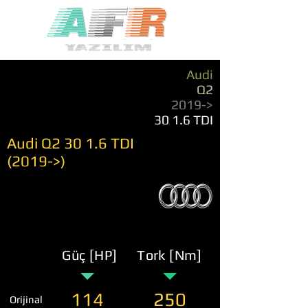
Audi
Q2
2019->
30 1.6 TDI
Audi Q2 30 1.6 TDI
(2019->)
Güç [HP]
Tork [Nm]
114
250
Orijinal