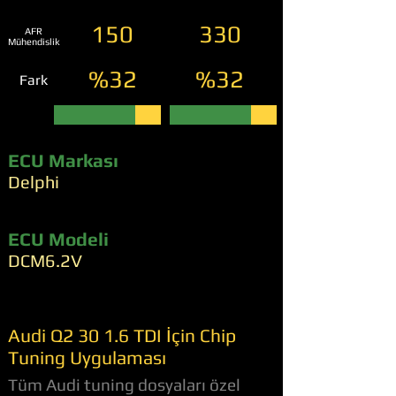
150
330
AFR
Mühendislik
%32
%32
Fark
ECU Markası
Delphi
ECU Modeli
DCM6.2V
Audi Q2 30 1.6 TDI İçin Chip
Tuning Uygulaması
Tüm Audi tuning dosyaları özel