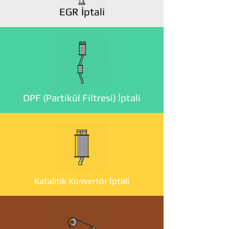
EGR İptali
DPF (Partikül Filtresi) İptali
Katalitik Konvertör İptali