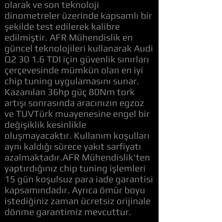
olarak ve son teknoloji
dinometreler üzerinde kapsamlı bir
şekilde test edilerek kalibre
edilmiştir. AFR Mühendislik en
güncel teknolojileri kullanarak Audi
Q2 30 1.6 TDI için güvenlik sınırları
çerçevesinde mümkün olan en iyi
chip tuning uygulamasını sunar.
Kazanılan 36hp güç 80Nm tork
artışı sonrasında aracınızın egzoz
ve TUVTürk muayenesine engel bir
değişiklik kesinlikle
oluşmayacaktır. Kullanım koşulları
aynı kaldığı sürece yakıt sarfiyatı
azalmaktadır.AFR Mühendislik'ten
yaptırdığınız chip tuning işlemleri
15 gün koşulsuz para iade garantisi
kapsamındadır. Ayrıca ömür boyu
istediğiniz zaman ücretsiz orijinale
dönme garantimiz mevcuttur.