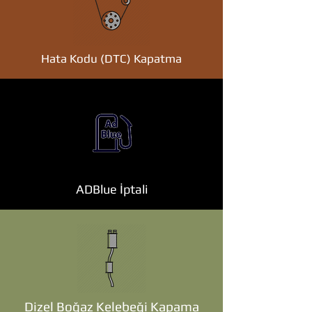
Hata Kodu (DTC) Kapatma
ADBlue İptali
Dizel Boğaz Kelebeği Kapama