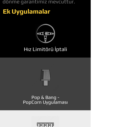
dönme garantimiz mevcuttur.
Ek Uygulamalar
Hız Limitörü İptali
Pop & Bang -
PopCorn Uygulaması