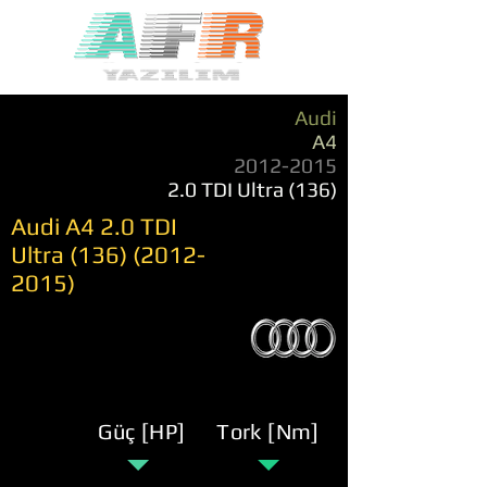
Audi
A4
2012-2015
2.0 TDI Ultra (136)
Audi A4 2.0 TDI
Ultra
(136) (2012-
2015)
Güç [HP]
Tork [Nm]