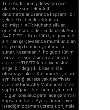
Tüm Audi tuning dosyaları özel
olarak ve son teknoloji
dinometreler üzerinde kapsamlı bir
şekilde test edilerek kalibre
edilmiştir. AFR Mühendislik en
güncel teknolojileri kullanarak Audi
A4 2.0 TDI Ultra (136) için güvenlik
sınırları çerçevesinde mümkün olan
en iyi chip tuning uygulamasını
sunar. Kazanılan 71hp güç 110Nm
tork artışı sonrasında aracınızın
egzoz ve TUVTürk muayenesine
engel bir değişiklik kesinlikle
oluşmayacaktır. Kullanım koşulları
aynı kaldığı sürece yakıt sarfiyatı
azalmaktadır.AFR Mühendislik'ten
yaptırdığınız chip tuning işlemleri
15 gün koşulsuz para iade garantisi
kapsamındadır. Ayrıca ömür boyu
istediğiniz zaman ücretsiz orijinale