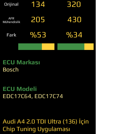
134
320
Orijinal
205
430
AFR
Mühendislik
%53
%34
Fark
ECU Markası
Bosch
ECU Modeli
EDC17C64, EDC17C74
Audi A4 2.0 TDI Ultra (136) İçin
Chip Tuning Uygulaması