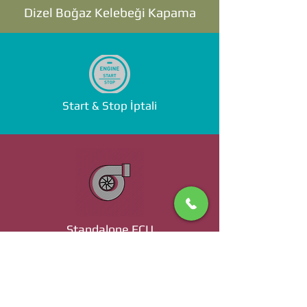
Dizel Boğaz Kelebeği Kapama
Start & Stop İptali
Standalone ECU
Ücret ve Detaylı Bilgi İçin