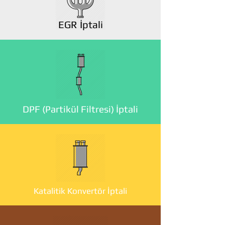
EGR İptali
DPF (Partikül Filtresi) İptali
Katalitik Konvertör İptali