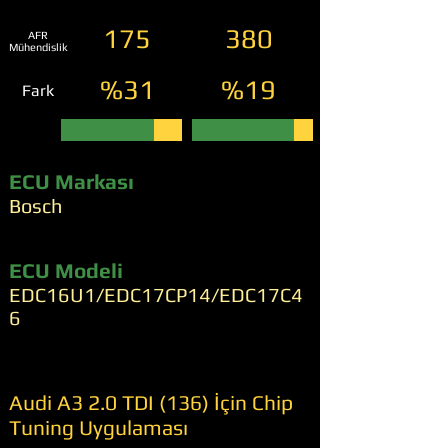
175
380
AFR
Mühendislik
%31
%19
Fark
ECU Markası
Bosch
ECU Modeli
EDC16U1/EDC17CP14/EDC17C4
6
Audi A3 2.0 TDI (136) İçin Chip
Tuning Uygulaması