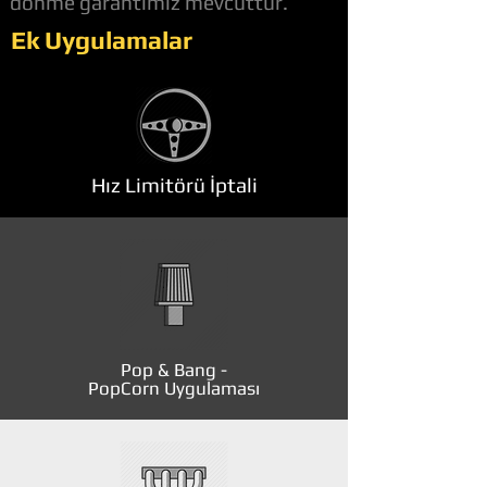
dönme garantimiz mevcuttur.
Ek Uygulamalar
Hız Limitörü İptali
Pop & Bang -
PopCorn Uygulaması