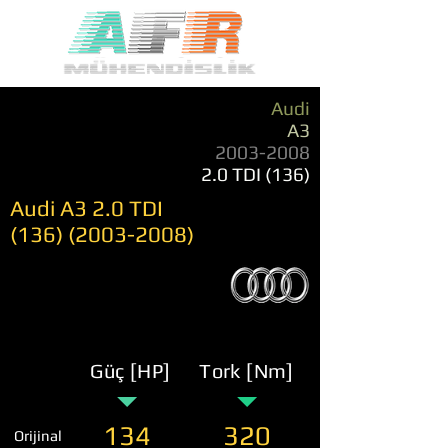
Audi
A3
2003-2008
2.0 TDI (136)
Audi A3 2.0 TDI
(136) (2003-2008)
Güç [HP]
Tork [Nm]
134
320
Orijinal