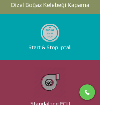
Dizel Boğaz Kelebeği Kapama
Start & Stop İptali
Standalone ECU
Ücret ve Detaylı Bilgi İçin