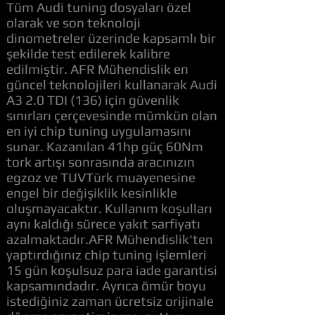
Tüm Audi tuning dosyaları özel
olarak ve son teknoloji
dinometreler üzerinde kapsamlı bir
şekilde test edilerek kalibre
edilmiştir. AFR Mühendislik en
güncel teknolojileri kullanarak Audi
A3 2.0 TDI (136) için güvenlik
sınırları çerçevesinde mümkün olan
en iyi chip tuning uygulamasını
sunar. Kazanılan 41hp güç 60Nm
tork artışı sonrasında aracınızın
egzoz ve TUVTürk muayenesine
engel bir değişiklik kesinlikle
oluşmayacaktır. Kullanım koşulları
aynı kaldığı sürece yakıt sarfiyatı
azalmaktadır.AFR Mühendislik'ten
yaptırdığınız chip tuning işlemleri
15 gün koşulsuz para iade garantisi
kapsamındadır. Ayrıca ömür boyu
istediğiniz zaman ücretsiz orijinale