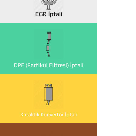
EGR İptali
DPF (Partikül Filtresi) İptali
Katalitik Konvertör İptali