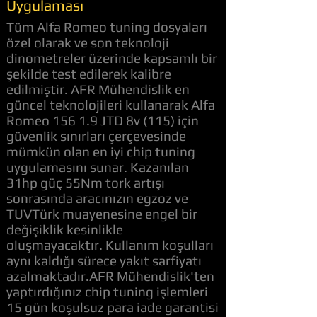
Uygulaması
Tüm Alfa Romeo tuning dosyaları
özel olarak ve son teknoloji
dinometreler üzerinde kapsamlı bir
şekilde test edilerek kalibre
edilmiştir. AFR Mühendislik en
güncel teknolojileri kullanarak Alfa
Romeo 156 1.9 JTD 8v (115) için
güvenlik sınırları çerçevesinde
mümkün olan en iyi chip tuning
uygulamasını sunar. Kazanılan
31hp güç 55Nm tork artışı
sonrasında aracınızın egzoz ve
TUVTürk muayenesine engel bir
değişiklik kesinlikle
oluşmayacaktır. Kullanım koşulları
aynı kaldığı sürece yakıt sarfiyatı
azalmaktadır.AFR Mühendislik'ten
yaptırdığınız chip tuning işlemleri
15 gün koşulsuz para iade garantisi