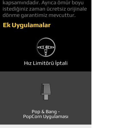
kapsamındadır. Ayrıca ömür boyu
istediğiniz zaman ücretsiz orijinale
dönme garantimiz mevcuttur.
Ek Uygulamalar
Hız Limitörü İptali
Pop & Bang -
PopCorn Uygulaması