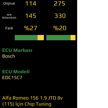
114
275
Orijinal
145
330
AFR
Mühendislik
%27
%20
Fark
ECU Markası
Bosch
ECU Modeli
EDC15C7
Alfa Romeo 156 1.9 JTD 8v
(115) İçin Chip Tuning