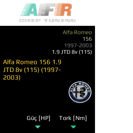
Alfa Romeo
156
1997-2003
1.9 JTD 8v (115)
Alfa Romeo 156 1.9
JTD 8v
(115) (1997-
2003)
Güç [HP]
Tork [Nm]