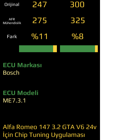
247
300
Orijinal
275
325
AFR
Mühendislik
%11
%8
Fark
ECU Markası
Bosch
ECU Modeli
ME7.3.1
Alfa Romeo 147 3.2 GTA V6 24v
İçin Chip Tuning Uygulaması