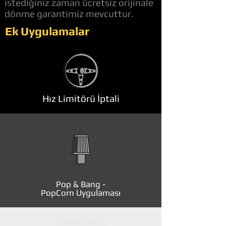
istediğiniz zaman ücretsiz orijinale
dönme garantimiz mevcuttur.
Ek Uygulamalar
Hız Limitörü İptali
Pop & Bang -
PopCorn Uygulaması