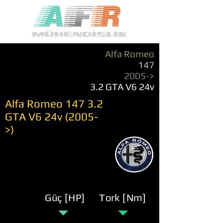
Alfa Romeo
147
2005->
3.2 GTA V6 24v
Alfa Romeo 147 3.2
GTA V6 24v (2005-
>)
Güç [HP]
Tork [Nm]