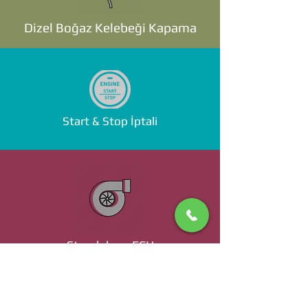
Dizel Boğaz Kelebeği Kapama
Start & Stop İptali
Standalone ECU
Ücret ve Detaylı Bilgi İçin