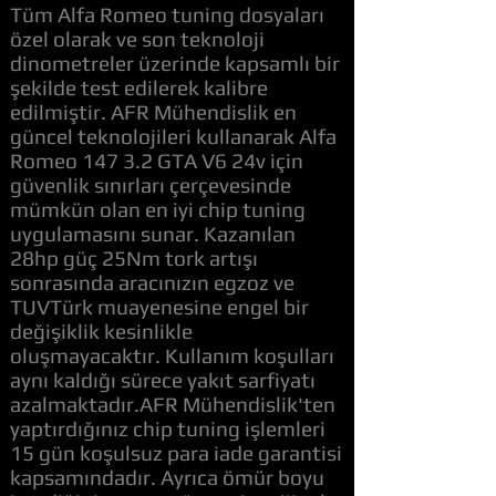
Tüm Alfa Romeo tuning dosyaları
özel olarak ve son teknoloji
dinometreler üzerinde kapsamlı bir
şekilde test edilerek kalibre
edilmiştir. AFR Mühendislik en
güncel teknolojileri kullanarak Alfa
Romeo 147 3.2 GTA V6 24v için
güvenlik sınırları çerçevesinde
mümkün olan en iyi chip tuning
uygulamasını sunar. Kazanılan
28hp güç 25Nm tork artışı
sonrasında aracınızın egzoz ve
TUVTürk muayenesine engel bir
değişiklik kesinlikle
oluşmayacaktır. Kullanım koşulları
aynı kaldığı sürece yakıt sarfiyatı
azalmaktadır.AFR Mühendislik'ten
yaptırdığınız chip tuning işlemleri
15 gün koşulsuz para iade garantisi
kapsamındadır. Ayrıca ömür boyu