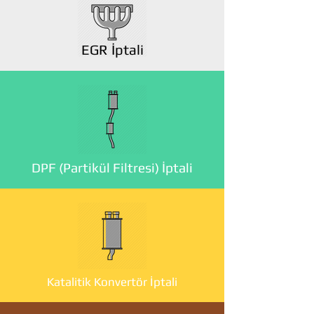
EGR İptali
DPF (Partikül Filtresi) İptali
Katalitik Konvertör İptali