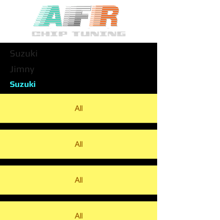
Suzuki
Jimny
Suzuki
All
All
All
All