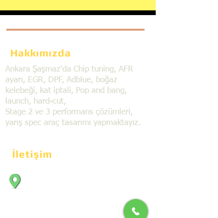
Hakkımızda
Ankara Şaşmaz'da Chip tuning, AFR
ayarı, EGR, DPF, Adblue, boğaz
kelebeği, kat iptali, Pop and bang,
launch, hard-cut,
Stage 2 ve 3 performans çözümleri,
yarış spec araç tasarımı yapmaktayız.
İletişim
Bahçekapı Mahallesi Dökmeciler Sanayi
Sit. 2492.cad. 7A/5 06797, Şaşmaz,
Etimesgut/Ankara