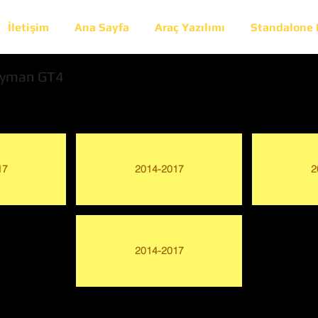
İletişim
Ana Sayfa
Araç Yazılımı
Standalone
yman GT4
17
2014-2017
2
2014-2017