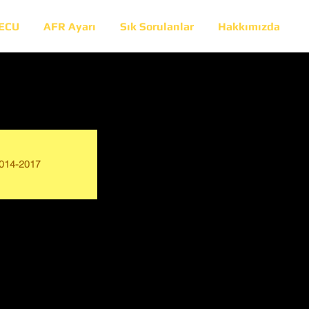
 ECU
AFR Ayarı
Sık Sorulanlar
Hakkımızda
014-2017