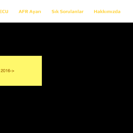
 ECU
AFR Ayarı
Sık Sorulanlar
Hakkımızda
2016->