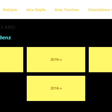
İletişim
Ana Sayfa
Araç Yazılımı
Standalone
53 AMG
Benz
2016->
2016->