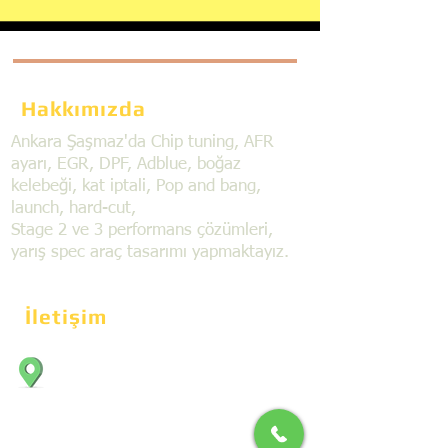
Hakkımızda
Ankara Şaşmaz'da Chip tuning, AFR
ayarı, EGR, DPF, Adblue, boğaz
kelebeği, kat iptali, Pop and bang,
launch, hard-cut,
Stage 2 ve 3 performans çözümleri,
yarış spec araç tasarımı yapmaktayız.
İletişim
Bahçekapı Mahallesi Dökmeciler Sanayi
Sit. 2492.cad. 7A/5 06797, Şaşmaz,
Etimesgut/Ankara