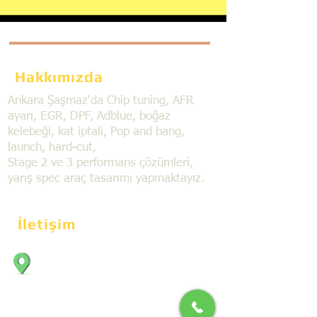
Hakkımızda
Ankara Şaşmaz'da Chip tuning, AFR
ayarı, EGR, DPF, Adblue, boğaz
kelebeği, kat iptali, Pop and bang,
launch, hard-cut,
Stage 2 ve 3 performans çözümleri,
yarış spec araç tasarımı yapmaktayız.
İletişim
Bahçekapı Mahallesi Dökmeciler Sanayi
Sit. 2492.cad. 7A/5 06797, Şaşmaz,
Etimesgut/Ankara