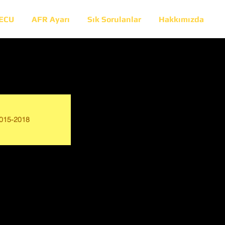
 ECU
AFR Ayarı
Sık Sorulanlar
Hakkımızda
015-2018