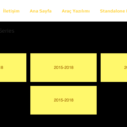
İletişim
Ana Sayfa
Araç Yazılımı
Standalone
Series
18
2015-2018
2
2015-2018