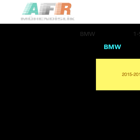
BMW
1-
BMW
2015-20