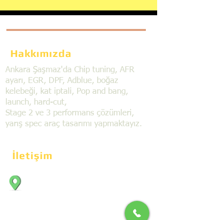
Hakkımızda
Ankara Şaşmaz'da Chip tuning, AFR
ayarı, EGR, DPF, Adblue, boğaz
kelebeği, kat iptali, Pop and bang,
launch, hard-cut,
Stage 2 ve 3 performans çözümleri,
yarış spec araç tasarımı yapmaktayız.
İletişim
Bahçekapı Mahallesi Dökmeciler Sanayi
Sit. 2492.cad. 7A/5 06797, Şaşmaz,
Etimesgut/Ankara