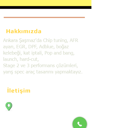
Hakkımızda
Ankara Şaşmaz'da Chip tuning, AFR
ayarı, EGR, DPF, Adblue, boğaz
kelebeği, kat iptali, Pop and bang,
launch, hard-cut,
Stage 2 ve 3 performans çözümleri,
yarış spec araç tasarımı yapmaktayız.
İletişim
Bahçekapı Mahallesi Dökmeciler Sanayi
Sit. 2492.cad. 7A/5 06797, Şaşmaz,
Etimesgut/Ankara