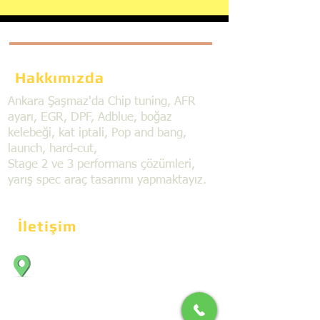
Hakkımızda
Ankara Şaşmaz'da Chip tuning, AFR
ayarı, EGR, DPF, Adblue, boğaz
kelebeği, kat iptali, Pop and bang,
launch, hard-cut,
Stage 2 ve 3 performans çözümleri,
yarış spec araç tasarımı yapmaktayız.
İletişim
Bahçekapı Mahallesi Dökmeciler Sanayi
Sit. 2492.cad. 7A/5 06797, Şaşmaz,
Etimesgut/Ankara