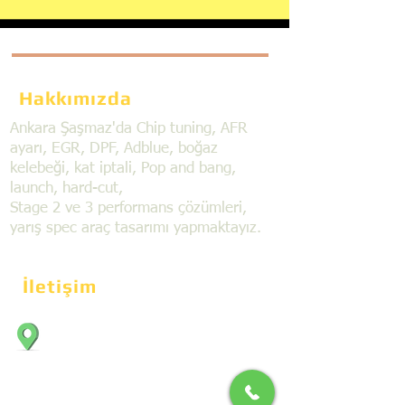
Hakkımızda
Ankara Şaşmaz'da Chip tuning, AFR
ayarı, EGR, DPF, Adblue, boğaz
kelebeği, kat iptali, Pop and bang,
launch, hard-cut,
Stage 2 ve 3 performans çözümleri,
yarış spec araç tasarımı yapmaktayız.
İletişim
Bahçekapı Mahallesi Dökmeciler Sanayi
Sit. 2492.cad. 7A/5 06797, Şaşmaz,
Etimesgut/Ankara