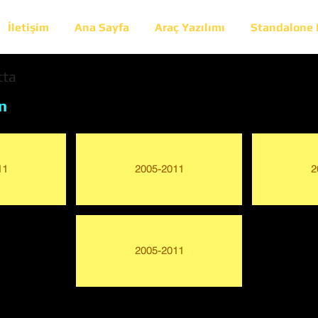
İletişim
Ana Sayfa
Araç Yazılımı
Standalone
tta
n
11
2005-2011
2
2005-2011