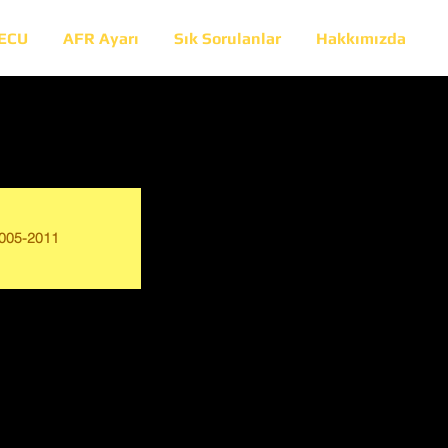
 ECU
AFR Ayarı
Sık Sorulanlar
Hakkımızda
005-2011