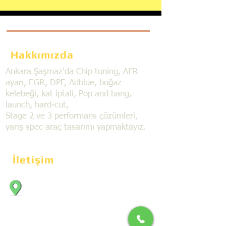
Hakkımızda
Ankara Şaşmaz'da Chip tuning, AFR
ayarı, EGR, DPF, Adblue, boğaz
kelebeği, kat iptali, Pop and bang,
launch, hard-cut,
Stage 2 ve 3 performans çözümleri,
yarış spec araç tasarımı yapmaktayız.
İletişim
Bahçekapı Mahallesi Dökmeciler Sanayi
Sit. 2492.cad. 7A/5 06797, Şaşmaz,
Etimesgut/Ankara